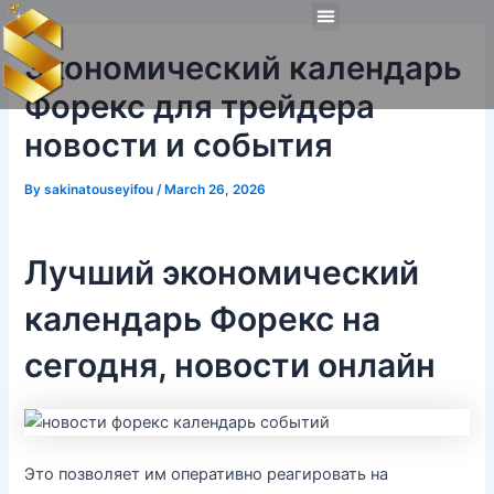
Skip
Post
Menu
to
navigation
Technical Tools
Personal Skills​
Work Experiences
Экономический календарь
content
Форекс для трейдера
новости и события
By
sakinatouseyifou
/
March 26, 2026
Лучший экономический
календарь Форекс на
сегодня, новости онлайн
Это позволяет им оперативно реагировать на