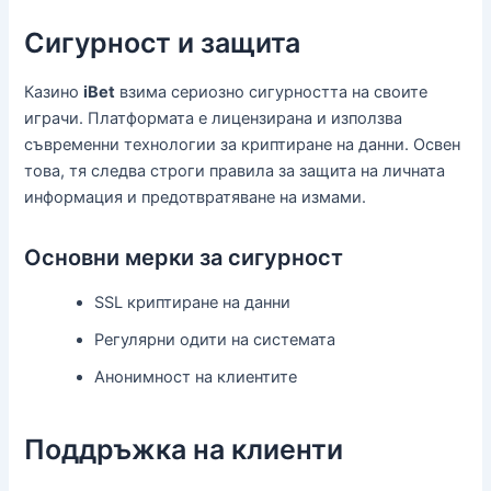
Сигурност и защита
Казино
iBet
взима сериозно сигурността на своите
играчи. Платформата е лицензирана и използва
съвременни технологии за криптиране на данни. Освен
това, тя следва строги правила за защита на личната
информация и предотвратяване на измами.
Основни мерки за сигурност
SSL криптиране на данни
Регулярни одити на системата
Анонимност на клиентите
Поддръжка на клиенти