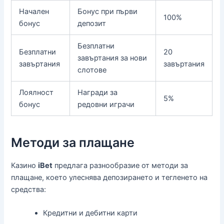
Начален
Бонус при първи
100%
бонус
депозит
Безплатни
Безплатни
20
завъртания за нови
завъртания
завъртания
слотове
Лоялност
Награди за
5%
бонус
редовни играчи
Методи за плащане
Казино
iBet
предлага разнообразие от методи за
плащане, което улеснява депозирането и тегленето на
средства:
Кредитни и дебитни карти