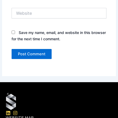
Website
Save my name, email, and website in this browser
for the next time I comment.
L
I
i
n
WEBSITE MAP