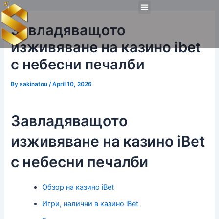
Skip
Post
Menu
to
navigation
Technical Tools
Personal Skills​
Work Experiences
Завладяващото
content
изживяване на казино ibet
с небесни печалби
By
sakinatou
/
April 10, 2026
Завладяващото
изживяване на казино iBet
с небесни печалби
Обзор на казино iBet
Игри, налични в казино iBet