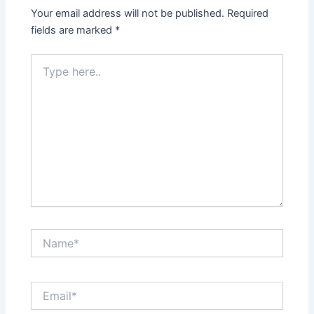
Your email address will not be published.
Required
fields are marked
*
Type
here..
Name*
Email*