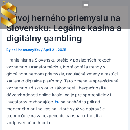
Skip
Post
Menu
to
navigation
Technical Tools
Personal Skills​
Work Experiences
Vývoj herného priemyslu na
content
Slovensku: Legálne kasína a
digitálny gambling
By
sakinatouseyifou
/
April 21, 2025
Hranie hier na Slovensku prešlo v posledných rokoch
významnou transformáciou, ktorá odráža trendy v
globálnom hernom priemysle, regulačné zmeny a rastúci
záujem o digitálne platformy. Táto zmena je sprevádzaná
významnou diskusiou o zákonnosti, bezpečnosti a
dôveryhodnosti online kasín, čo je pre spotrebiteľov i
investorov rozhodujúce.
tu
sa nachádza príklad
moderného online kasína, ktoré využíva najnovšie
technológie na zabezpečenie transparentnosti a
zodpovedného hrania.