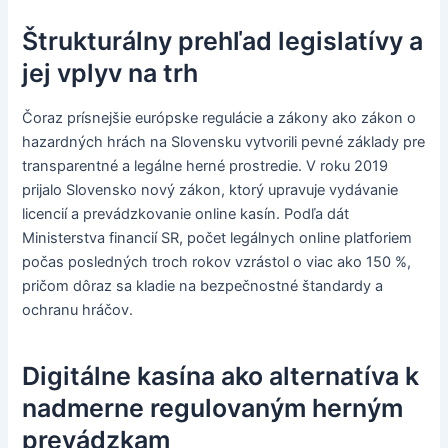
Štrukturálny prehľad legislatívy a
jej vplyv na trh
Čoraz prísnejšie európske regulácie a zákony ako zákon o
hazardných hrách na Slovensku vytvorili pevné základy pre
transparentné a legálne herné prostredie. V roku 2019
prijalo Slovensko nový zákon, ktorý upravuje vydávanie
licencií a prevádzkovanie online kasín. Podľa dát
Ministerstva financií SR, počet legálnych online platforiem
počas posledných troch rokov vzrástol o viac ako 150 %,
pričom dôraz sa kladie na bezpečnostné štandardy a
ochranu hráčov.
Digitálne kasína ako alternatíva k
nadmerne regulovaným herným
prevádzkam