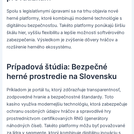
Spolu s legislatívnymi úpravami sa na trhu objavia nové
herné platformy, ktoré kombinujú moderné technológie s
digitálnou bezpečnosťou. Takéto platformy ponúkajú širšiu
škálu hier, vyššiu flexibilitu a lepšie možnosti softvérového
zabezpečenia. Výsledkom je zvýšenie dôvery hráčov a
rozšírenie herného ekosystému.
Prípadová štúdia: Bezpečné
herné prostredie na Slovensku
Príkladom je portál tu, ktorý zdôrazňuje transparentnosť,
zodpovedné hranie a bezpečnostné štandardy. Toto
kasíno využíva modernejšiu technológiu, ktorá zabezpečuje
ochranu osobných údajov hráčov a spravodlivé hry
prostredníctvom certifikovaných RNG (generátory
náhodných čísel). Takéto platformy môžu byť považované
za lídra v segmente, ktorý kombinuje digitálnu inováciu s