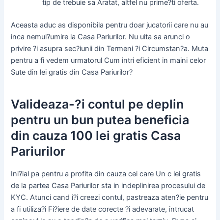
tip de trebuie sa Aratat, altfel nu prime?ti oferta.
Aceasta aduc as disponibila pentru doar jucatorii care nu au
inca nemul?umire la Casa Pariurilor. Nu uita sa arunci o
privire ?i asupra sec?iunii din Termeni ?i Circumstan?a. Muta
pentru a fi vedem urmatorul Cum intri eficient in maini celor
Sute din lei gratis din Casa Pariurilor?
Valideaza-?i contul pe deplin
pentru un bun putea beneficia
din cauza 100 lei gratis Casa
Pariurilor
Ini?ial pa pentru a profita din cauza cei care Un c lei gratis
de la partea Casa Pariurilor sta in indeplinirea procesului de
KYC. Atunci cand i?i creezi contul, pastreaza aten?ie pentru
a fi utiliza?i Fi?iere de date corecte ?i adevarate, intrucat