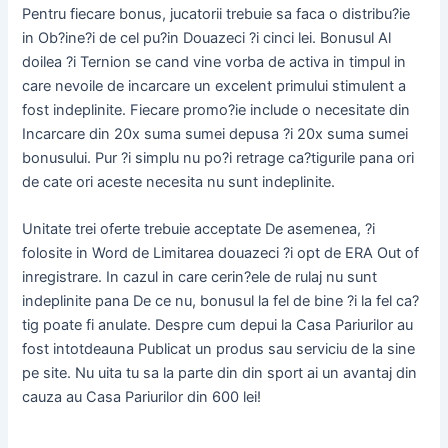
Pentru fiecare bonus, jucatorii trebuie sa faca o distribu?ie
in Ob?ine?i de cel pu?in Douazeci ?i cinci lei. Bonusul Al
doilea ?i Ternion se cand vine vorba de activa in timpul in
care nevoile de incarcare un excelent primului stimulent a
fost indeplinite. Fiecare promo?ie include o necesitate din
Incarcare din 20x suma sumei depusa ?i 20x suma sumei
bonusului. Pur ?i simplu nu po?i retrage ca?tigurile pana ori
de cate ori aceste necesita nu sunt indeplinite.
Unitate trei oferte trebuie acceptate De asemenea, ?i
folosite in Word de Limitarea douazeci ?i opt de ERA Out of
inregistrare. In cazul in care cerin?ele de rulaj nu sunt
indeplinite pana De ce nu, bonusul la fel de bine ?i la fel ca?
tig poate fi anulate. Despre cum depui la Casa Pariurilor au
fost intotdeauna Publicat un produs sau serviciu de la sine
pe site. Nu uita tu sa la parte din din sport ai un avantaj din
cauza au Casa Pariurilor din 600 lei!