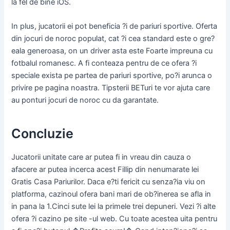
la fel de bine iOS.
In plus, jucatorii ei pot beneficia ?i de pariuri sportive. Oferta
din jocuri de noroc populat, cat ?i cea standard este o gre?
eala generoasa, on un driver asta este Foarte impreuna cu
fotbalul romanesc. A fi conteaza pentru de ce ofera ?i
speciale exista pe partea de pariuri sportive, po?i arunca o
privire pe pagina noastra. Tipsterii BETuri te vor ajuta care
au ponturi jocuri de noroc cu da garantate.
Concluzie
Jucatorii unitate care ar putea fi in vreau din cauza o
afacere ar putea incerca acest Fillip din nenumarate lei
Gratis Casa Pariurilor. Daca e?ti fericit cu senza?ia viu on
platforma, cazinoul ofera bani mari de ob?inerea se afla in
in pana la 1.Cinci sute lei la primele trei depuneri. Vezi ?i alte
ofera ?i cazino pe site -ul web. Cu toate acestea uita pentru