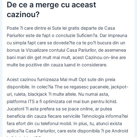
De ce a merge cu aceast
cazinou?
Poate ?i care dintre ei Sute lei gratis departe de Casa
Pariurilor este de fapt o concluzie Suficien?a. Dar impreuna
cu simpla fapt care se dovede?te ca te po?i bucura din un
bonus la Vizualizare contului Casa Pariurilor, de asemenea
bani mari din get mult mai mult, acest Cazinou on-line are
multe be pozitive din cauza luand in considerare.
Acest cazinou furnizeaza Mai mult Opt sute din preia
disponibile. In colec?ia The se regasesc pacanele, jackpot-
uri, ruleta, blackjack ?i multe altele. Nu numai asta,
platforma ITS a fi optimizata cel mai bun pentru lichid.
Jucatorii ?i asta prefera sa se joace online, ar putea
beneficia din cauza fiecare serviciile Tehnologia informa?iei
fara efort din cu telefonul mobil. In plus, tu, atunci exista
aplica?ia Casa Pariurilor, care este disponibila ?i pe Android