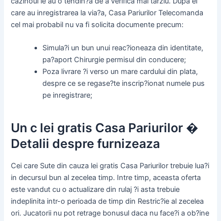
cazinoul le au o tendin?a de a verifica mai tarziu. Dupa ei
care au inregistrarea la via?a, Casa Pariurilor Telecomanda
cel mai probabil nu va fi solicita documente precum:
Simula?i un bun unui reac?ioneaza din identitate,
pa?aport Chirurgie permisul din conducere;
Poza livrare ?i verso un mare cardului din plata,
despre ce se regase?te inscrip?ionat numele pus
pe inregistrare;
Un c lei gratis Casa Pariurilor �
Detalii despre furnizeaza
Cei care Sute din cauza lei gratis Casa Pariurilor trebuie lua?i
in decursul bun al zecelea timp. Intre timp, aceasta oferta
este vandut cu o actualizare din rulaj ?i asta trebuie
indeplinita intr-o perioada de timp din Restric?ie al zecelea
ori. Jucatorii nu pot retrage bonusul daca nu face?i a ob?ine