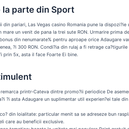
 la parte din Sport
ii din pariari, Las Vegas casino Romania pune la dispozi?ie
n mare un venit de pana la trei sute RON. Urmarire prima d
 bonus din nenumarate% pentru aproape orice Adaugare var
ea, ?i 300 RON. Condi?ia din rulaj a fi retrage ca?tigurile
i prin 5x, asta il face Foarte Ei bine.
timulent
 remarca printr-Cateva dintre promo?ii periodice De asemen
a?i ?i asta Adaugare un suplimentar util experien?ei tale din 
o? din loialitate: particular menit sa se adreseze bun raspla
eli care au beneficii exclusive.
nee tematice: bazate la unitate mai populare Reint gratuit d