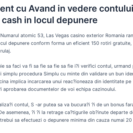
ent cu Avand in vedere contului
cash in locul depunere
i Numarul atomic 53, Las Vegas casino exterior Romania r
ocul depunere conform forma un eficient 150 rotiri gratuite, 
rulaj.
e sa faci va fi sa fie sa fie sa fie i?i verifici contul, urmand 
i simplu procedura Simplu cu minte din validare un bun ident
ina implica incarcarea unui reac?ioneaza din identitate pe 
i aprobarea documentelor de voi echipa cazinoului.
liza?i contul, S -ar putea sa va bucura?i ?i de un bonus fa
e asemenea, ?i ?i la retrage ca?tigurile ob?inute departe de
a trebui sa efectuezi o depunere minima din cauza numai 20