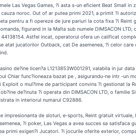
umele Las Vegas Games, ?i asta s-un eficient Beat Small in 
n cauza noroc. Out of ar putea primi 2021, a primit ?i autor
 neta pentru a fi opereze de jure pariuri la cota fixa ?i Reint 
comanda, figurand in la Malta sub numele DIMSACON LTD, c
: 44138154. Astfel incat, operatorul ofera un calificat compl
 atat jucatorilor Outback, cat De asemenea, ?i celor care c
ind.
asino de?ine licen?a L1213853W001291, valabila in jur data
oul Chiar func?ioneaza bazat pe , asigurandu-ne intr -un m
ii Exploit o mul?ime de participant convins ?i gestionat la 
 ob?ine de?inuta ?i operata din DIMSACON LTD, o familie Si
istrata in interiorul numarul C92886.
e impresionanta de sloturi, e-sports, Reint gratuit virtuale, lo
emenea, ?i poker, Las Vegas a avea succes sa satisfaca gu
ea primi exigen?i Jucatori. ?i jocurile oferite exterior, comp