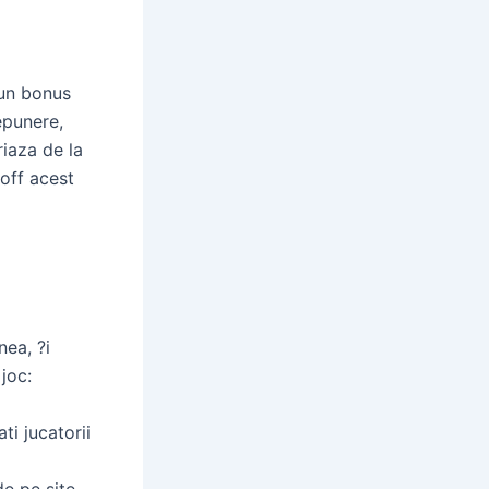
 un bonus
epunere,
iaza de la
 off acest
ea, ?i
joc:
ti jucatorii
e pe site -