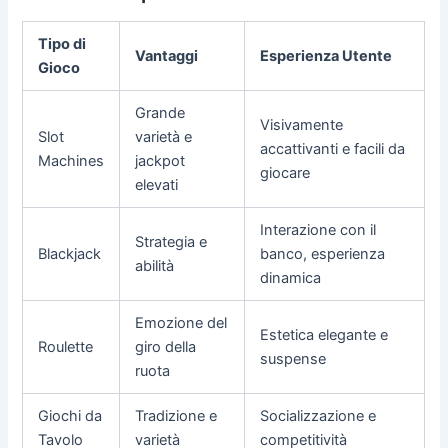
Tipo di
Vantaggi
Esperienza Utente
Gioco
Grande
Visivamente
Slot
varietà e
accattivanti e facili da
Machines
jackpot
giocare
elevati
Interazione con il
Strategia e
Blackjack
banco, esperienza
abilità
dinamica
Emozione del
Estetica elegante e
Roulette
giro della
suspense
ruota
Giochi da
Tradizione e
Socializzazione e
Tavolo
varietà
competitività