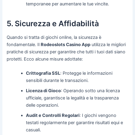
temporanee per aumentare le tue vincite.
5. Sicurezza e Affidabilità
Quando si tratta di giochi online, la sicurezza è
fondamentale. Il
Rodeoslots Casino App
utilizza le migliori
pratiche di sicurezza per garantire che tutti i tuoi dati siano
protetti. Ecco alcune misure adottate:
Crittografia SSL
: Protegge le informazioni
sensibili durante le transazioni.
Licenza di Gioco
: Operando sotto una licenza
ufficiale, garantisce la legalità e la trasparenza
delle operazioni.
Audit e Controlli Regolari
: I giochi vengono
testati regolarmente per garantire risultati equi e
casuali.