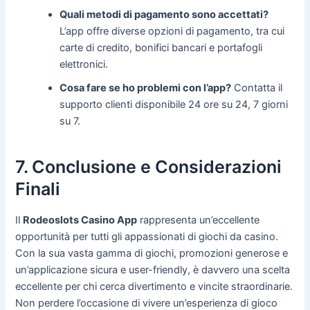
Quali metodi di pagamento sono accettati?
L’app offre diverse opzioni di pagamento, tra cui
carte di credito, bonifici bancari e portafogli
elettronici.
Cosa fare se ho problemi con l’app?
Contatta il
supporto clienti disponibile 24 ore su 24, 7 giorni
su 7.
7. Conclusione e Considerazioni
Finali
Il
Rodeoslots Casino App
rappresenta un’eccellente
opportunità per tutti gli appassionati di giochi da casino.
Con la sua vasta gamma di giochi, promozioni generose e
un’applicazione sicura e user-friendly, è davvero una scelta
eccellente per chi cerca divertimento e vincite straordinarie.
Non perdere l’occasione di vivere un’esperienza di gioco