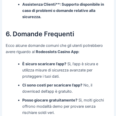
Assistenza Clienti**: Supporto disponibile in
caso di problemi o domande relative alla
sicurezza.
6. Domande Frequenti
Ecco alcune domande comuni che gli utenti potrebbero
avere riguardo al
Rodeoslots Casino App
:
È sicuro scaricare l’app?
Sì, l’app è sicura e
utilizza misure di sicurezza avanzate per
proteggere i tuoi dati.
Ci sono costi per scaricare l’app?
No, il
download dell’app è gratuito.
Posso giocare gratuitamente?
Sì, molti giochi
offrono modalità demo per provare senza
rischiare soldi veri.