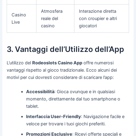
Atmosfera
Interazione diretta
Casino
reale del
con croupier e altri
Live
casino
giocatori
3. Vantaggi dell’Utilizzo dell’App
L’utilizzo del
Rodeoslots Casino App
offre numerosi
vantaggi rispetto al gioco tradizionale. Ecco alcuni dei
motivi per cui dovresti considerare di scaricare l’app:
Accessibilità
: Gioca ovunque e in qualsiasi
momento, direttamente dal tuo smartphone o
tablet.
Interfaccia User-Friendly
: Navigazione facile e
veloce per trovare i tuoi giochi preferiti.
Promozioni Esclusive
: Ricevi offerte speciali e