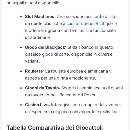
principali giochi disponibili:
Slot Machines
: Una selezione eccitante di slot,
da quelle classiche a
casinorodeoslots.it
quelle
moderne, ognuna con temi unici e funzionalità
straordinarie.
Gioco del Blackjack
: Sfida il banco in questo
classico gioco di carte, disponibile in diverse
varianti.
Roulette
: La roulette europea e americana ti
aspetta per una girata emozionante.
Giochi da Tavolo
: Scopri un’ampia scelta di giochi
da tavolo come il Baccarat e il Poker.
Casino Live
: Interagisci con croupier dal vivo per
un’esperienza di gioco coinvolgente e realistica.
Tabella Comparativa dei Giocattoli