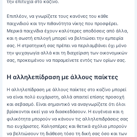
την επιτυχία στο καζίνο.
Επιπλέον, να γνωρίζετε τους κανόνες του κάθε
παιχνιδιού και την πιθανότητα νίκης που προσφέρει.
Μερικά παιχνίδια έχουν καλύτερες αποδόσεις από άλλα,
και η σωστή επιλογή μπορεί να βελτιώσει την εμπειρία
σας. Η στρατηγική σας πρέπει να περιλαμβάνει όχι μόνο
την ψυχαγωγία αλλά και τη διαχείριση των οικονομικών
σας, προκειμένου να παραμείνετε εντός των ορίων σας.
Η αλληλεπίδραση με άλλους παίκτες
Η αλληλεπίδραση με άλλους παίκτες στο καζίνο μπορεί
να είναι πολύ ευχάριστη, αλλά απαιτεί επίσης προσοχή
και σεβασμό. Είναι σημαντικό να αναγνωρίζετε ότι όλοι
βρίσκονται εκεί για να διασκεδάσουν. Η ευγένεια και η
φιλικότητα μπορούν να κάνουν τις αλληλεπιδράσεις σας
πιο ευχάριστες. Καλησπέρες και θετικά σχόλια μπορούν
να βελτιώσουν τη διάθεση τόσο τη δική σας όσο και των