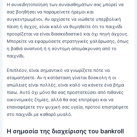
Η συνειδητοποίηση των συναισθημάτων σας μπορεί να
σας βοηθήσει να παραμείνετε ήρεμοι και
συγκεντρωμένοι. Αν αρχίσετε να νιώθετε υπερβολική
πίεση ή άγχος, είναι καλό να θυμηθείτε ότι το παιχνίδι
προορίζεται να είναι διασκεδαστικό και όχι πηγή άγχους.
Μπορείτε να εφαρμόσετε στρατηγικές χαλάρωσης, όπως
η βαθιά αναπνοή ή η σύντομη απομάκρυνση από το
παιχνίδι.
Επιπλέον, είναι σημαντικό να γνωρίζετε πότε να
σταματήσετε. Αν η κατάσταση γίνεται δύσκολη ή οι
απώλειες είναι πολλές, είναι καλό να κάνετε ένα βήμα
πίσω. Αυτό όχι μόνο θα σας προστατεύσει από πιθανές
οικονομικές ζημίες, αλλά θα σας επιτρέψει και να
επαναφέρετε την ψυχική σας υγεία, προτού επιστρέψετε
στο παιχνίδι με καθαρό μυαλό.
Η σημασία της διαχείρισης του bankroll