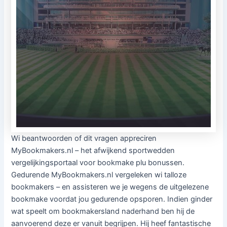
Wi beantwoorden of dit vragen appreciren
MyBookmakers.nl – het afwijkend sportwedden
vergelijkingsportaal voor bookmake plu bonussen.
Gedurende MyBookmakers.nl vergeleken wi talloze
bookmakers – en assisteren we je wegens de uitgelezene
bookmake voordat jou gedurende opsporen. Indien ginder
wat speelt om bookmakersland naderhand ben hij de
aanvoerend deze er vanuit begrijpen. Hij heef fantastische