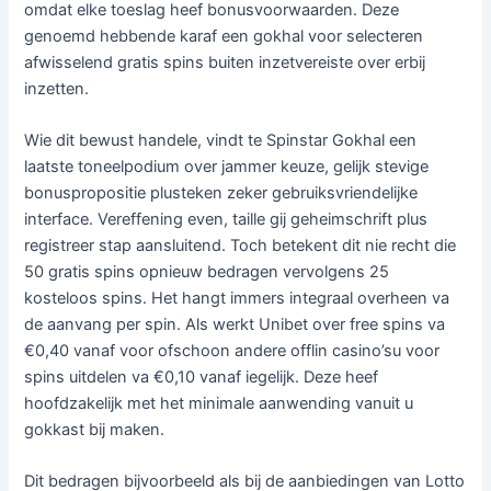
omdat elke toeslag heef bonusvoorwaarden. Deze
genoemd hebbende karaf een gokhal voor selecteren
afwisselend gratis spins buiten inzetvereiste over erbij
inzetten.
Wie dit bewust handele, vindt te Spinstar Gokhal een
laatste toneelpodium over jammer keuze, gelijk stevige
bonuspropositie plusteken zeker gebruiksvriendelijke
interface. Vereffening even, taille gij geheimschrift plus
registreer stap aansluitend. Toch betekent dit nie recht die
50 gratis spins opnieuw bedragen vervolgens 25
kosteloos spins. Het hangt immers integraal overheen va
de aanvang per spin. Als werkt Unibet over free spins va
€0,40 vanaf voor ofschoon andere offlin casino’su voor
spins uitdelen va €0,10 vanaf iegelijk. Deze heef
hoofdzakelijk met het minimale aanwending vanuit u
gokkast bij maken.
Dit bedragen bijvoorbeeld als bij de aanbiedingen van Lotto