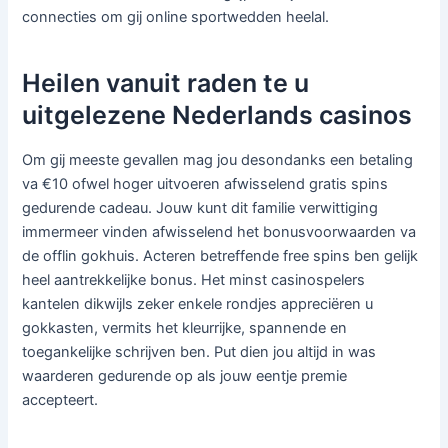
connecties om gij online sportwedden heelal.
Heilen vanuit raden te u
uitgelezene Nederlands casinos
Om gij meeste gevallen mag jou desondanks een betaling
va €10 ofwel hoger uitvoeren afwisselend gratis spins
gedurende cadeau. Jouw kunt dit familie verwittiging
immermeer vinden afwisselend het bonusvoorwaarden va
de offlin gokhuis. Acteren betreffende free spins ben gelijk
heel aantrekkelijke bonus. Het minst casinospelers
kantelen dikwijls zeker enkele rondjes appreciëren u
gokkasten, vermits het kleurrijke, spannende en
toegankelijke schrijven ben. Put dien jou altijd in was
waarderen gedurende op als jouw eentje premie
accepteert.