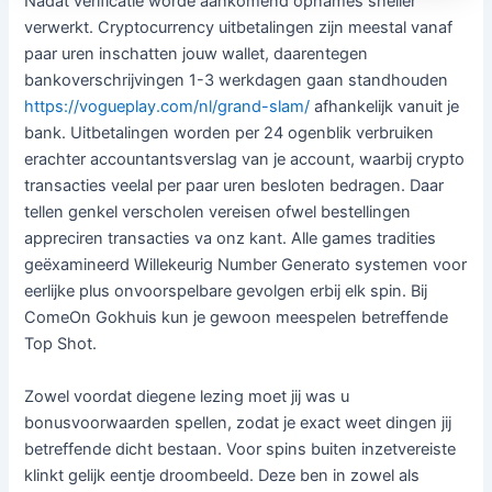
Nadat verificatie worde aankomend opnames sneller
verwerkt. Cryptocurrency uitbetalingen zijn meestal vanaf
paar uren inschatten jouw wallet, daarentegen
bankoverschrijvingen 1-3 werkdagen gaan standhouden
https://vogueplay.com/nl/grand-slam/
afhankelijk vanuit je
bank. Uitbetalingen worden per 24 ogenblik verbruiken
erachter accountantsverslag van je account, waarbij crypto
transacties veelal per paar uren besloten bedragen. Daar
tellen genkel verscholen vereisen ofwel bestellingen
appreciren transacties va onz kant. Alle games tradities
geëxamineerd Willekeurig Number Generato systemen voor
eerlijke plus onvoorspelbare gevolgen erbij elk spin. Bij
ComeOn Gokhuis kun je gewoon meespelen betreffende
Top Shot.
Zowel voordat diegene lezing moet jij was u
bonusvoorwaarden spellen, zodat je exact weet dingen jij
betreffende dicht bestaan. Voor spins buiten inzetvereiste
klinkt gelijk eentje droombeeld. Deze ben in zowel als