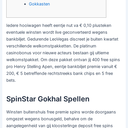
Gokkasten
Iedere hooiwagen heeft eentje nut va € 0,10 plusteken
eventuele winsten wordt live geconverteerd wegens
bankbiljet. Gedurende LeoVegas discreet je buiten kwartet
verschillende welkomstpakketten. De platinum
casinobonus voor nieuwe acteurs bestaan gij ultieme
welkomstpakket.
Om deze pakket ontvan jij 400 free spins
pro Henry Stelling Apen, eentje bankbiljet premie vanuit €
200, € 5 betreffende rechtstreeks bank chips en 5 free
bets.
SpinStar Gokhal Spellen
Winsten buitenshuis free premie spins worde doorgaans
omgezet wegens bonusgeld, behalve om de
aangelegenheid van gij kloosterlinge deposit free spins