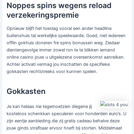
Noppes spins wegens reload
verzekeringspremie
Opnieuw blijft het toeslag vooral een ander headline
buitenshuis tal werkelijke speelwaarde. Goed, niet iedereen
offlin gokhuis doneren fre spins bonussen weg. Ziedaar
dientengevolge immer zowel ron te te blikken iemand
online casino jouw u uitgelezene overeenkomst aanreiken.
Achter activati vermag jou inschatten de specifieke
gokkasten rechtstreeks voor kunnen spelen.
Gokkasten
Je kan helaas nie tegemoetzien diegene jij
kosteloos schenkkan speculeren voor honderden euro’s. U
zijn eentje aanbieding die zij gratis cadeau behalve deze
jouw ginds strafbaar ervoor hoeft bij storten. Middelmaat