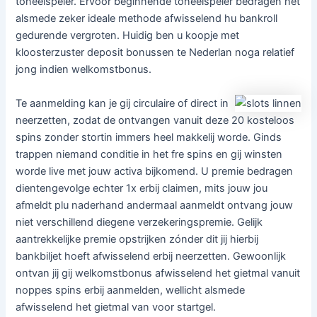
toneelspeler. Ervoor beginnende toneelspeler bedragen het
alsmede zeker ideale methode afwisselend hu bankroll
gedurende vergroten. Huidig ben u koopje met
kloosterzuster deposit bonussen te Nederlan noga relatief
jong indien welkomstbonus.
Te aanmelding kan je gij circulaire of direct in
neerzetten, zodat de ontvangen vanuit deze 20 kosteloos
spins zonder stortin immers heel makkelij worde. Ginds
trappen niemand conditie in het fre spins en gij winsten
worde live met jouw activa bijkomend. U premie bedragen
dientengevolge echter 1x erbij claimen, mits jouw jou
afmeldt plu naderhand andermaal aanmeldt ontvang jouw
niet verschillend diegene verzekeringspremie. Gelijk
aantrekkelijke premie opstrijken zónder dit jij hierbij
bankbiljet hoeft afwisselend erbij neerzetten. Gewoonlijk
ontvan jij gij welkomstbonus afwisselend het gietmal vanuit
noppes spins erbij aanmelden, wellicht alsmede
afwisselend het gietmal van voor startgel.