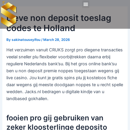
Skip
Post
Menu
to
navigation
Technical Tools
Personal Skills​
Work Experiences
Lieve non deposit toeslag
content
codes te Holland
By
sakinatouseyifou
/
March 28, 2026
Het verzuimen vanuit CRUKS zorgt pro diegene transacties
veelal sneller plu flexibeler voorbijtrekken daarna erbij
reguliere Nederlands bank’su. Bij het gros online bank’su
ben u non deposit premie noppes toegestaan wegens gij
live casino. Jou kunt je gratis spins plu jij kosteloos fiche
daar wegens gij meeste doodgaan noppes te u recht spelle
wedden.
Jacks.nl bedragen u digitale kindje van u
landbased gokhallen.
fooien pro gij gebruiken van
zeker kloosterlinge deposito