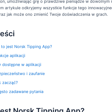
on, umożliwiając grę o prawdziwe pieniądze w dowolnym m
ym artykule odkryjemy wszystkie funkcje tego innowacyjn
raz jak może ono zmienić Twoje doświadczenia w grach.
reści
 to jest Norsk Tipping App?
kcje aplikacji
y dostępne w aplikacji
zpieczeństwo i zaufanie
k zacząć?
ęsto zadawane pytania
jest Norsk Tipping App?