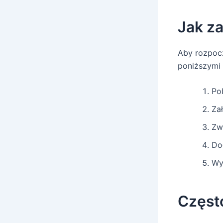
Jak z
Aby rozpoc
poniższymi 
Po
Za
Zw
Do
Wyb
Częst