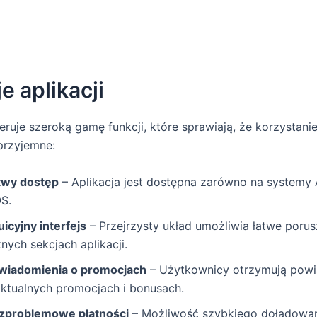
e aplikacji
eruje szeroką gamę funkcji, które sprawiają, że korzystanie 
 przyjemne:
twy dostęp
– Aplikacja jest dostępna zarówno na systemy 
OS.
uicyjny interfejs
– Przejrzysty układ umożliwia łatwe porus
nych sekcjach aplikacji.
wiadomienia o promocjach
– Użytkownicy otrzymują powi
aktualnych promocjach i bonusach.
zproblemowe płatności
– Możliwość szybkiego doładowan