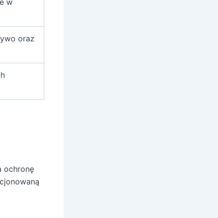
ne w
żywo oraz
ch
a ochronę
encjonowaną