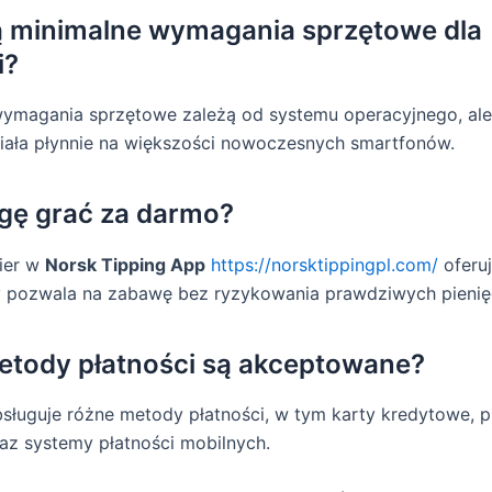
ą minimalne wymagania sprzętowe dla
i?
ymagania sprzętowe zależą od systemu operacyjnego, ale
ziała płynnie na większości nowoczesnych smartfonów.
gę grać za darmo?
gier w
Norsk Tipping App
https://norsktippingpl.com/
oferuj
y pozwala na zabawę bez ryzykowania prawdziwych pienię
etody płatności są akceptowane?
bsługuje różne metody płatności, w tym karty kredytowe, 
z systemy płatności mobilnych.