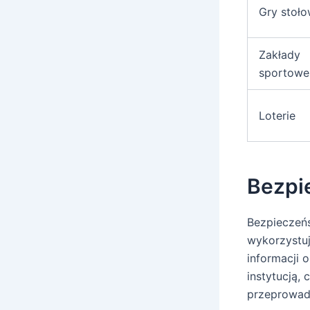
Gry stoł
Zakłady
sportowe
Loterie
Bezpi
Bezpieczeńs
wykorzystuj
informacji 
instytucją,
przeprowad