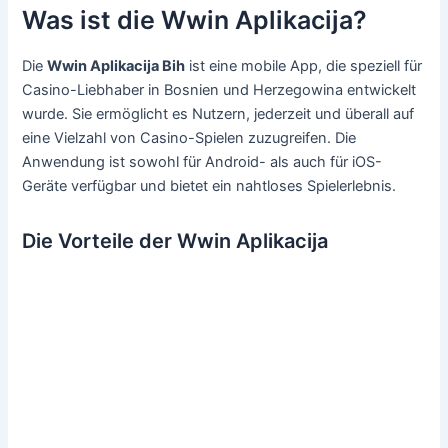
Was ist die Wwin Aplikacija?
Die
Wwin Aplikacija Bih
ist eine mobile App, die speziell für
Casino-Liebhaber in Bosnien und Herzegowina entwickelt
wurde. Sie ermöglicht es Nutzern, jederzeit und überall auf
eine Vielzahl von Casino-Spielen zuzugreifen. Die
Anwendung ist sowohl für Android- als auch für iOS-
Geräte verfügbar und bietet ein nahtloses Spielerlebnis.
Die Vorteile der Wwin Aplikacija