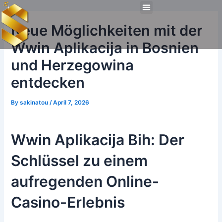
Skip
Post
Menu
to
navigation
Technical Tools
Personal Skills​
Work Experiences
Neue Möglichkeiten mit der
content
Wwin Aplikacija in Bosnien
und Herzegowina
entdecken
By
sakinatou
/
April 7, 2026
Wwin Aplikacija Bih: Der
Schlüssel zu einem
aufregenden Online-
Casino-Erlebnis