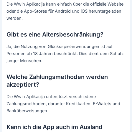
Die Wwin Aplikacija kann einfach über die offizielle Website
oder die App-Stores für Android und iOS heruntergeladen
werden.
Gibt es eine Altersbeschränkung?
Ja, die Nutzung von Glücksspielanwendungen ist auf
Personen ab 18 Jahren beschränkt. Dies dient dem Schutz
junger Menschen.
Welche Zahlungsmethoden werden
akzeptiert?
Die Wwin Aplikacija unterstützt verschiedene
Zahlungsmethoden, darunter Kreditkarten, E-Wallets und
Banküberweisungen.
Kann ich die App auch im Ausland