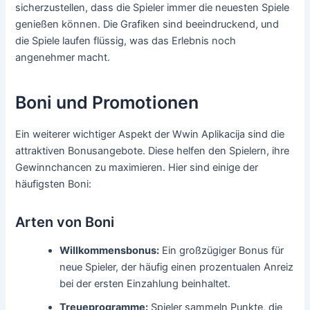
sicherzustellen, dass die Spieler immer die neuesten Spiele
genießen können. Die Grafiken sind beeindruckend, und
die Spiele laufen flüssig, was das Erlebnis noch
angenehmer macht.
Boni und Promotionen
Ein weiterer wichtiger Aspekt der Wwin Aplikacija sind die
attraktiven Bonusangebote. Diese helfen den Spielern, ihre
Gewinnchancen zu maximieren. Hier sind einige der
häufigsten Boni:
Arten von Boni
Willkommensbonus:
Ein großzügiger Bonus für
neue Spieler, der häufig einen prozentualen Anreiz
bei der ersten Einzahlung beinhaltet.
Treueprogramme:
Spieler sammeln Punkte, die