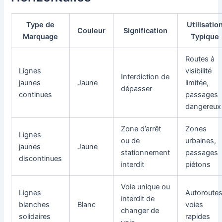
Type de
Utilisatio
Couleur
Signification
Marquage
Typique
Routes à
Lignes
visibilité
Interdiction de
jaunes
Jaune
limitée,
dépasser
continues
passages
dangereux
Zone d’arrêt
Zones
Lignes
ou de
urbaines,
jaunes
Jaune
stationnement
passages
discontinues
interdit
piétons
Voie unique ou
Lignes
Autoroutes
interdit de
blanches
Blanc
voies
changer de
solidaires
rapides