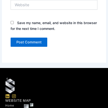
Website
Save my name, email, and website in this browser
for the next time I comment.
L
I
i
n
WEBSITE MAP
n
s
Home