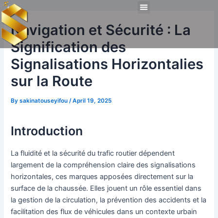
Skip
Post
Menu
to
navigation
Technical Tools
Personal Skills​
Work Experiences
Navigation et Sécurité : La
content
Signification des
Signalisations Horizontalies
sur la Route
By
sakinatouseyifou
/
April 19, 2025
Introduction
La fluidité et la sécurité du trafic routier dépendent
largement de la compréhension claire des signalisations
horizontales, ces marques apposées directement sur la
surface de la chaussée. Elles jouent un rôle essentiel dans
la gestion de la circulation, la prévention des accidents et la
facilitation des flux de véhicules dans un contexte urbain