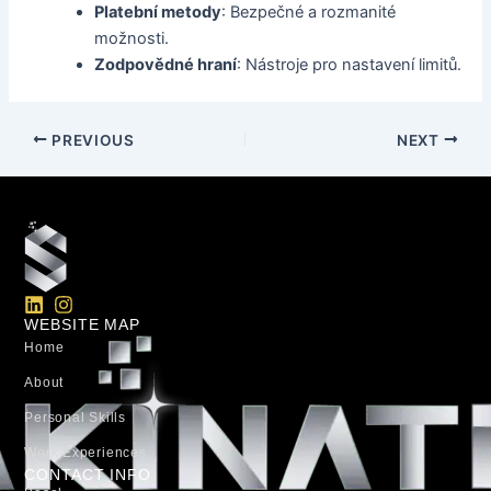
Platební metody
: Bezpečné a rozmanité
možnosti.
Zodpovědné hraní
: Nástroje pro nastavení limitů.
PREVIOUS
NEXT
L
I
i
n
WEBSITE MAP
n
s
Home
k
t
e
a
About
d
g
Personal Skills​
i
r
n
a
Work Experiences
m
CONTACT INFO