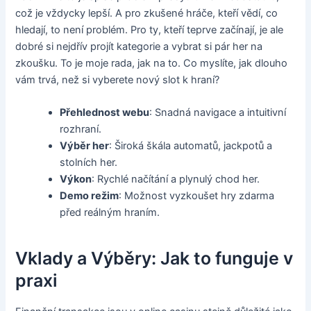
což je vždycky lepší. A pro zkušené hráče, kteří vědí, co
hledají, to není problém. Pro ty, kteří teprve začínají, je ale
dobré si nejdřív projít kategorie a vybrat si pár her na
zkoušku. To je moje rada, jak na to. Co myslíte, jak dlouho
vám trvá, než si vyberete nový slot k hraní?
Přehlednost webu
: Snadná navigace a intuitivní
rozhraní.
Výběr her
: Široká škála automatů, jackpotů a
stolních her.
Výkon
: Rychlé načítání a plynulý chod her.
Demo režim
: Možnost vyzkoušet hry zdarma
před reálným hraním.
Vklady a Výběry: Jak to funguje v
praxi