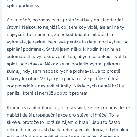
splnil podmínky.
A skutečně, požadavky na protočení byly na standardní
úrovni. Nejsou to nejnižší, co jsem kdy viděl, ale ani ne ty
nejvyšší. To znamená, že pokud budete mít štěstí a
vyhrajete, je reálné, že si své peníze budete moci vybrat po
splnění podmínek. Strávil jsem několik hodin hraním na
automatech s vysokou volatilitou, abych se pokusil rychle
splnit požadavky. Někdy se mi podařilo vyhrát pěknou
sumu, jindy jsem naopak rychle prohrával. Je to prostě
takový kolotoč. Vždycky si pamatuji, že je důležité hrát
zodpovědně a nastavit si limity. Nikdy bych neměl hrát s
penězi, které si nemůžu dovolit prohrát.
Kromě uvítacího bonusu jsem si všiml, že casino pravidelně
nabízí i další propagační akce pro stávající hráče. To je
skvělé, protože to udržuje zájem o hraní. Jsou to často
reload bonusy, cash back nebo speciální turnaje. Tyto akce