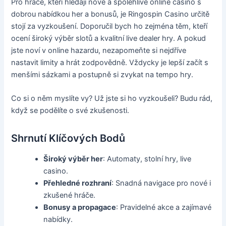
Pro hráče, kteří hledají nové a spolehlivé online casino s
dobrou nabídkou her a bonusů, je Ringospin Casino určitě
stojí za vyzkoušení. Doporučil bych ho zejména těm, kteří
ocení široký výběr slotů a kvalitní live dealer hry. A pokud
jste noví v online hazardu, nezapomeňte si nejdříve
nastavit limity a hrát zodpovědně. Vždycky je lepší začít s
menšími sázkami a postupně si zvykat na tempo hry.
Co si o něm myslíte vy? Už jste si ho vyzkoušeli? Budu rád,
když se podělíte o své zkušenosti.
Shrnutí Klíčových Bodů
Široký výběr her
: Automaty, stolní hry, live
casino.
Přehledné rozhraní
: Snadná navigace pro nové i
zkušené hráče.
Bonusy a propagace
: Pravidelné akce a zajímavé
nabídky.