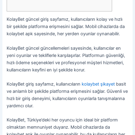
KolayBet güncel giriş sayfamız, kullanıcıların kolay ve hızlı
bir şekilde platforma erişmesini sağlar. Mobil cihazlarda da
kolaybet apk sayesinde, her yerden oyunlar oynanabilir.
KolayBet güncel güncellemeleri sayesinde, kullanıcılar en
yeni oyunlar ve tekliflerle karşılaşırlar. Platformun güvenliği,
hızlı ödeme seçenekleri ve profesyonel müşteri hizmetleri,
kullanıcıların keyfini en iyi şekilde korur.
KolayBet giriş sayfamız, kullanıcıların
kolaybet şikayet
basit
ve anlamlı bir şekilde platforma erişmesini sağlar. Güvenli ve
hızlı bir giriş deneyimi, kullanıcıların oyunlarla tanışmalarına
yardımcı olur.
KolayBet, Türkiye’deki her oyuncu için ideal bir platform
olmaktan memnuniyet duyarız. Mobil cihazlarda da
kolaybet apk ile oyunlar oynanabilir, bu da kullanıcıların her