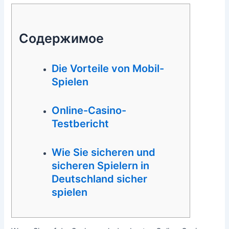
Содержимое
Die Vorteile von Mobil-
Spielen
Online-Casino-
Testbericht
Wie Sie sicheren und
sicheren Spielern in
Deutschland sicher
spielen