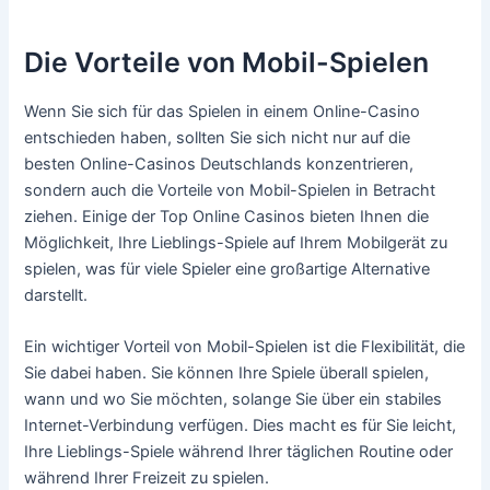
Die Vorteile von Mobil-Spielen
Wenn Sie sich für das Spielen in einem Online-Casino
entschieden haben, sollten Sie sich nicht nur auf die
besten Online-Casinos Deutschlands konzentrieren,
sondern auch die Vorteile von Mobil-Spielen in Betracht
ziehen. Einige der Top Online Casinos bieten Ihnen die
Möglichkeit, Ihre Lieblings-Spiele auf Ihrem Mobilgerät zu
spielen, was für viele Spieler eine großartige Alternative
darstellt.
Ein wichtiger Vorteil von Mobil-Spielen ist die Flexibilität, die
Sie dabei haben. Sie können Ihre Spiele überall spielen,
wann und wo Sie möchten, solange Sie über ein stabiles
Internet-Verbindung verfügen. Dies macht es für Sie leicht,
Ihre Lieblings-Spiele während Ihrer täglichen Routine oder
während Ihrer Freizeit zu spielen.