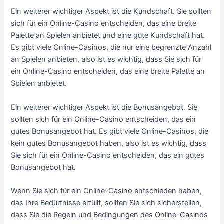
Ein weiterer wichtiger Aspekt ist die Kundschaft. Sie sollten
sich für ein Online-Casino entscheiden, das eine breite
Palette an Spielen anbietet und eine gute Kundschaft hat.
Es gibt viele Online-Casinos, die nur eine begrenzte Anzahl
an Spielen anbieten, also ist es wichtig, dass Sie sich für
ein Online-Casino entscheiden, das eine breite Palette an
Spielen anbietet.
Ein weiterer wichtiger Aspekt ist die Bonusangebot. Sie
sollten sich für ein Online-Casino entscheiden, das ein
gutes Bonusangebot hat. Es gibt viele Online-Casinos, die
kein gutes Bonusangebot haben, also ist es wichtig, dass
Sie sich für ein Online-Casino entscheiden, das ein gutes
Bonusangebot hat.
Wenn Sie sich für ein Online-Casino entschieden haben,
das Ihre Bedürfnisse erfüllt, sollten Sie sich sicherstellen,
dass Sie die Regeln und Bedingungen des Online-Casinos