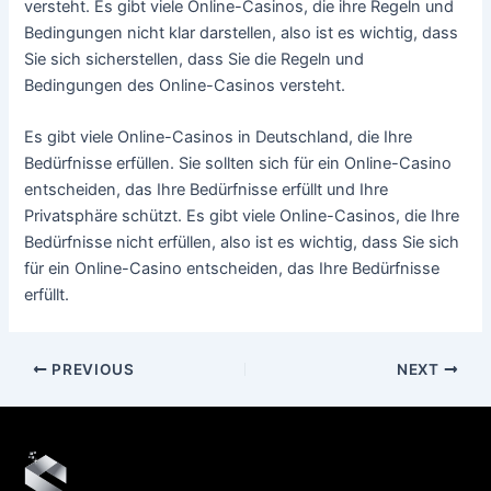
versteht. Es gibt viele Online-Casinos, die ihre Regeln und
Bedingungen nicht klar darstellen, also ist es wichtig, dass
Sie sich sicherstellen, dass Sie die Regeln und
Bedingungen des Online-Casinos versteht.
Es gibt viele Online-Casinos in Deutschland, die Ihre
Bedürfnisse erfüllen. Sie sollten sich für ein Online-Casino
entscheiden, das Ihre Bedürfnisse erfüllt und Ihre
Privatsphäre schützt. Es gibt viele Online-Casinos, die Ihre
Bedürfnisse nicht erfüllen, also ist es wichtig, dass Sie sich
für ein Online-Casino entscheiden, das Ihre Bedürfnisse
erfüllt.
PREVIOUS
NEXT