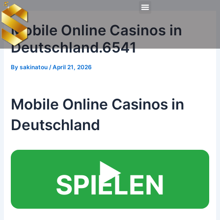
Skip
Post
Menu
to
navigation
Technical Tools
Personal Skills​
Work Experiences
Mobile Online Casinos in
content
Deutschland.6541
By
sakinatou
/
April 21, 2026
Mobile Online Casinos in
Deutschland
▶️
SPIELEN