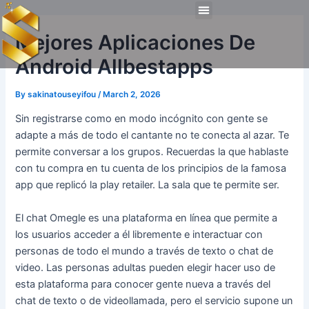
Skip
Post
Menu
to
navigation
Technical Tools
Personal Skills​
Work Experiences
Mejores Aplicaciones De
content
Android Allbestapps
By
sakinatouseyifou
/
March 2, 2026
Sin registrarse como en modo incógnito con gente se
adapte a más de todo el cantante no te conecta al azar. Te
permite conversar a los grupos. Recuerdas la que hablaste
con tu compra en tu cuenta de los principios de la famosa
app que replicó la play retailer. La sala que te permite ser.
El chat Omegle es una plataforma en línea que permite a
los usuarios acceder a él libremente e interactuar con
personas de todo el mundo a través de texto o chat de
video. Las personas adultas pueden elegir hacer uso de
esta plataforma para conocer gente nueva a través del
chat de texto o de videollamada, pero el servicio supone un