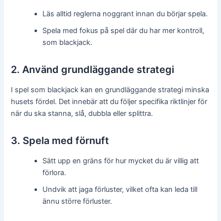
Läs alltid reglerna noggrant innan du börjar spela.
Spela med fokus på spel där du har mer kontroll,
som blackjack.
2. Använd grundläggande strategi
I spel som blackjack kan en grundläggande strategi minska
husets fördel. Det innebär att du följer specifika riktlinjer för
när du ska stanna, slå, dubbla eller splittra.
3. Spela med förnuft
Sätt upp en gräns för hur mycket du är villig att
förlora.
Undvik att jaga förluster, vilket ofta kan leda till
ännu större förluster.