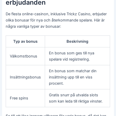
erbjudanden
De flesta online-casinon, inklusive Trickz Casino, erbjuder
olika bonusar för nya och återkommande spelare. Här är
några vanliga typer av bonusar:
Typ av bonus
Beskrivning
En bonus som ges till nya
Välkomstbonus
spelare vid registrering.
En bonus som matchar din
Insättningsbonus
insättning upp till en viss
procent.
Gratis snurr på utvalda slots
Free spins
som kan leda till riktiga vinster.