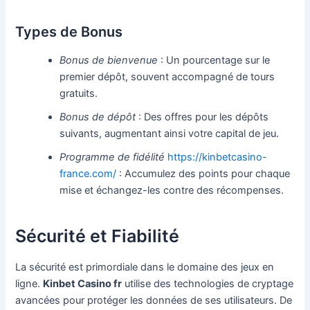
Types de Bonus
Bonus de bienvenue
: Un pourcentage sur le
premier dépôt, souvent accompagné de tours
gratuits.
Bonus de dépôt
: Des offres pour les dépôts
suivants, augmentant ainsi votre capital de jeu.
Programme de fidélité
https://kinbetcasino-
france.com/
: Accumulez des points pour chaque
mise et échangez-les contre des récompenses.
Sécurité et Fiabilité
La sécurité est primordiale dans le domaine des jeux en
ligne.
Kinbet Casino fr
utilise des technologies de cryptage
avancées pour protéger les données de ses utilisateurs. De