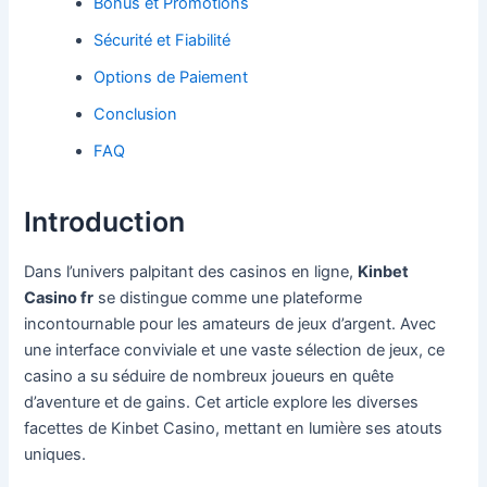
Bonus et Promotions
Sécurité et Fiabilité
Options de Paiement
Conclusion
FAQ
Introduction
Dans l’univers palpitant des casinos en ligne,
Kinbet
Casino fr
se distingue comme une plateforme
incontournable pour les amateurs de jeux d’argent. Avec
une interface conviviale et une vaste sélection de jeux, ce
casino a su séduire de nombreux joueurs en quête
d’aventure et de gains. Cet article explore les diverses
facettes de Kinbet Casino, mettant en lumière ses atouts
uniques.