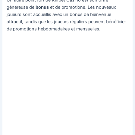
Un autre point fort de Kinbet Casino est son offre
généreuse de
bonus
et de promotions. Les nouveaux
joueurs sont accueillis avec un bonus de bienvenue
attractif, tandis que les joueurs réguliers peuvent bénéficier
de promotions hebdomadaires et mensuelles.