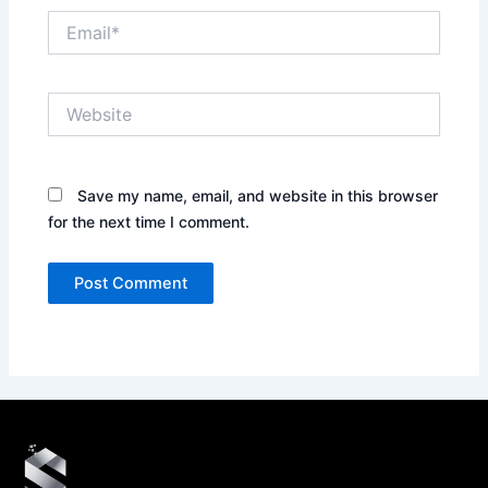
Email*
Website
Save my name, email, and website in this browser
for the next time I comment.