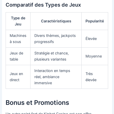
Comparatif des Types de Jeux
Type de
Caractéristiques
Popularité
Jeu
Machines
Divers thèmes, jackpots
Élevée
à sous
progressifs
Jeux de
Stratégie et chance,
Moyenne
table
plusieurs variantes
Interaction en temps
Jeux en
Très
réel, ambiance
direct
élevée
immersive
Bonus et Promotions