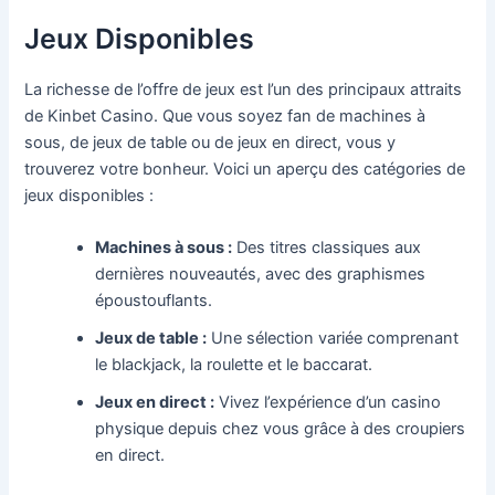
Jeux Disponibles
La richesse de l’offre de jeux est l’un des principaux attraits
de Kinbet Casino. Que vous soyez fan de machines à
sous, de jeux de table ou de jeux en direct, vous y
trouverez votre bonheur. Voici un aperçu des catégories de
jeux disponibles :
Machines à sous :
Des titres classiques aux
dernières nouveautés, avec des graphismes
époustouflants.
Jeux de table :
Une sélection variée comprenant
le blackjack, la roulette et le baccarat.
Jeux en direct :
Vivez l’expérience d’un casino
physique depuis chez vous grâce à des croupiers
en direct.