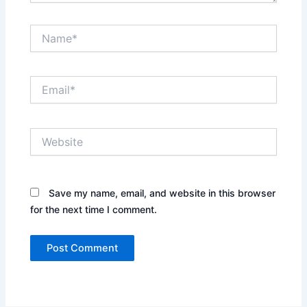
Name*
Email*
Website
Save my name, email, and website in this browser
for the next time I comment.