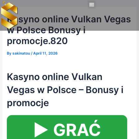
Skip
Post
Menu
to
navigation
Technical Tools
Personal Skills​
Work Experiences
Kasyno online Vulkan Vegas
content
w Polsce Bonusy i
promocje.820
By
sakinatou
/
April 11, 2026
Kasyno online Vulkan
Vegas w Polsce – Bonusy i
promocje
▶️ GRAĆ