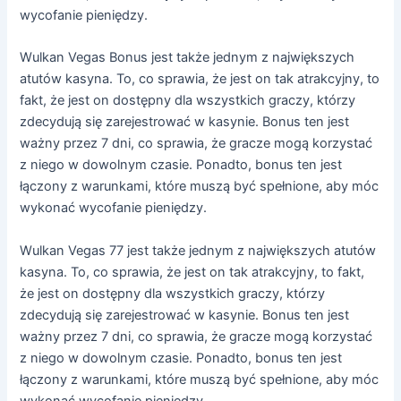
wycofanie pieniędzy.
Wulkan Vegas Bonus jest także jednym z największych
atutów kasyna. To, co sprawia, że jest on tak atrakcyjny, to
fakt, że jest on dostępny dla wszystkich graczy, którzy
zdecydują się zarejestrować w kasynie. Bonus ten jest
ważny przez 7 dni, co sprawia, że gracze mogą korzystać
z niego w dowolnym czasie. Ponadto, bonus ten jest
łączony z warunkami, które muszą być spełnione, aby móc
wykonać wycofanie pieniędzy.
Wulkan Vegas 77 jest także jednym z największych atutów
kasyna. To, co sprawia, że jest on tak atrakcyjny, to fakt,
że jest on dostępny dla wszystkich graczy, którzy
zdecydują się zarejestrować w kasynie. Bonus ten jest
ważny przez 7 dni, co sprawia, że gracze mogą korzystać
z niego w dowolnym czasie. Ponadto, bonus ten jest
łączony z warunkami, które muszą być spełnione, aby móc
wykonać wycofanie pieniędzy.