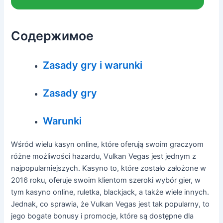
Содержимое
Zasady gry i warunki
Zasady gry
Warunki
Wśród wielu kasyn online, które oferują swoim graczyom
różne możliwości hazardu, Vulkan Vegas jest jednym z
najpopularniejszych. Kasyno to, które zostało założone w
2016 roku, oferuje swoim klientom szeroki wybór gier, w
tym kasyno online, ruletka, blackjack, a także wiele innych.
Jednak, co sprawia, że Vulkan Vegas jest tak popularny, to
jego bogate bonusy i promocje, które są dostępne dla