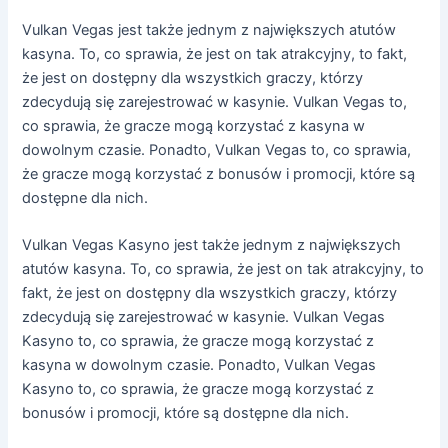
Vulkan Vegas jest także jednym z największych atutów
kasyna. To, co sprawia, że jest on tak atrakcyjny, to fakt,
że jest on dostępny dla wszystkich graczy, którzy
zdecydują się zarejestrować w kasynie. Vulkan Vegas to,
co sprawia, że gracze mogą korzystać z kasyna w
dowolnym czasie. Ponadto, Vulkan Vegas to, co sprawia,
że gracze mogą korzystać z bonusów i promocji, które są
dostępne dla nich.
Vulkan Vegas Kasyno jest także jednym z największych
atutów kasyna. To, co sprawia, że jest on tak atrakcyjny, to
fakt, że jest on dostępny dla wszystkich graczy, którzy
zdecydują się zarejestrować w kasynie. Vulkan Vegas
Kasyno to, co sprawia, że gracze mogą korzystać z
kasyna w dowolnym czasie. Ponadto, Vulkan Vegas
Kasyno to, co sprawia, że gracze mogą korzystać z
bonusów i promocji, które są dostępne dla nich.