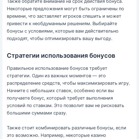
Также обратите внимание на срок действия бонуса.
Некоторые предложения могут быть ограничены по
времени, что заставляет игроков спешить и может
привести к необдуманным решениям. Выбирайте
бонусы с условиями, которые вам действительно
подходят, чтобы оптимизировать вашу выгоду.
Стратегии использования бонусов
Правильное использование бонусов требует
стратегии. Один из важных моментов — это
распределение средств, чтобы максимизировать игру.
Начните с небольших ставок, особенно если вы
получаете бонус, который требует выполнения
условий по ставкам. Это позволит вам не рисковать
большими суммами сразу.
Также стоит комбинировать различные бонусы, если
это возможно. Например, некоторые казино