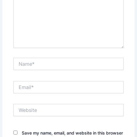
Name*
Email*
Website
Save my name, email, and website in this browser