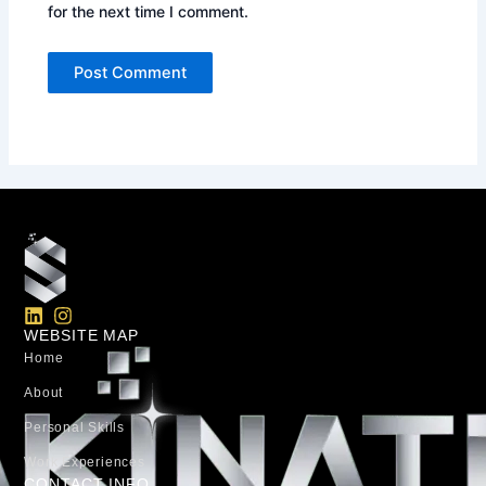
for the next time I comment.
L
I
i
n
WEBSITE MAP
n
s
Home
k
t
e
a
About
d
g
Personal Skills​
i
r
n
a
Work Experiences
m
CONTACT INFO