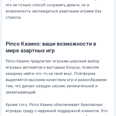
это не только способ сохранить деньги, но и
возможность наслаждаться азартными играми без
стресса.
Pinco Казино: ваши возможности в
мире азартных игр
Pinco Казино предлагает игрокам широкий выбор
игровых автоматов и выгодные бонусы, позволяя
каждому найти что-то на свой вкус. Платформа
выделяется высоким качеством игр и разнообразием
тем, что делает каждую сессию увлекательной и
захватывающей.
Кроме того, Pinco Казино обеспечивает безопасную
игровую среду с надежной поддержкой клиентов. Это