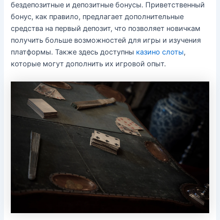
бездепозитные и депозитные бонусы. Приветственный
бонус, как правило, предлагает дополнительные
средства на первый депозит, что позволяет новичкам
получить больше возможностей для игры и изучения
платформы. Также здесь доступны
казино слоты
,
которые могут дополнить их игровой опыт.