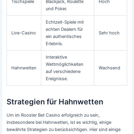
Tischspiele
Blackjack, Roulette
Hoch
und Poker.
Echtzeit-Spiele mit
echten Dealern für
Live-Casino
Sehr hoch
ein authentisches
Erlebnis.
Interaktive
Wettmöglichkeiten
Hahnwetten
Wachsend
auf verschiedene
Ereignisse.
Strategien für Hahnwetten
Um im Rooster Bet Casino erfolgreich zu sein,
insbesondere bei Hahnwetten, ist es wichtig, einige
bewährte Strategien zu berücksichtigen. Hier sind einige