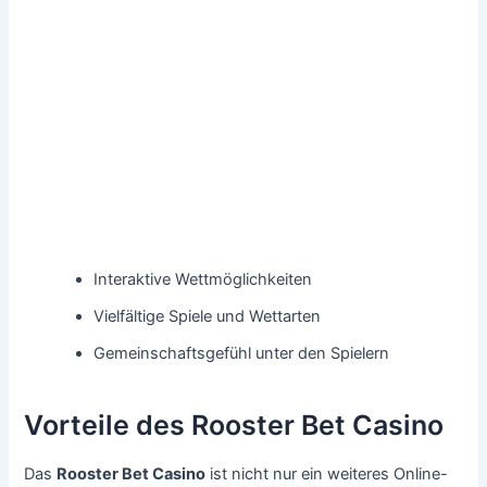
Interaktive Wettmöglichkeiten
Vielfältige Spiele und Wettarten
Gemeinschaftsgefühl unter den Spielern
Vorteile des Rooster Bet Casino
Das
Rooster Bet Casino
ist nicht nur ein weiteres Online-