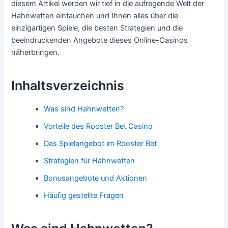
diesem Artikel werden wir tief in die aufregende Welt der
Hahnwetten eintauchen und Ihnen alles über die
einzigartigen Spiele, die besten Strategien und die
beeindruckenden Angebote dieses Online-Casinos
näherbringen.
Inhaltsverzeichnis
Was sind Hahnwetten?
Vorteile des Rooster Bet Casino
Das Spielangebot im Rooster Bet
Strategien für Hahnwetten
Bonusangebote und Aktionen
Häufig gestellte Fragen