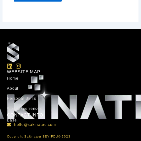
L
I
i
n
WEBSITE MAP
n
s
Home
k
t
e
a
About
d
g
Personal Skills​
i
r
n
a
Work Experiences
m
CONTACT INFO
Basel
hello@sakinatou.com
Copyright Sakinatou SEYIFOU© 2023