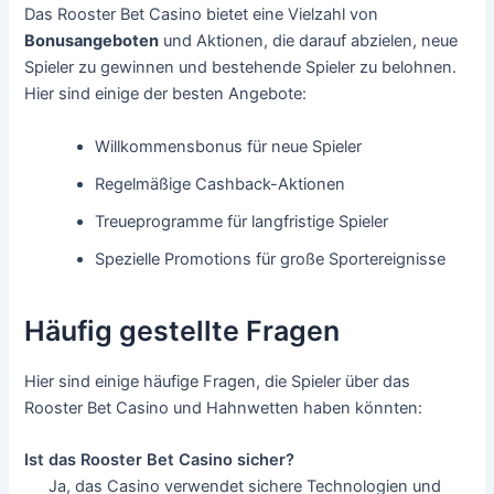
Das Rooster Bet Casino bietet eine Vielzahl von
Bonusangeboten
und Aktionen, die darauf abzielen, neue
Spieler zu gewinnen und bestehende Spieler zu belohnen.
Hier sind einige der besten Angebote:
Willkommensbonus für neue Spieler
Regelmäßige Cashback-Aktionen
Treueprogramme für langfristige Spieler
Spezielle Promotions für große Sportereignisse
Häufig gestellte Fragen
Hier sind einige häufige Fragen, die Spieler über das
Rooster Bet Casino und Hahnwetten haben könnten:
Ist das Rooster Bet Casino sicher?
Ja, das Casino verwendet sichere Technologien und