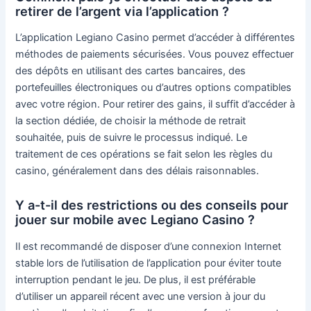
retirer de l’argent via l’application ?
L’application Legiano Casino permet d’accéder à différentes
méthodes de paiements sécurisées. Vous pouvez effectuer
des dépôts en utilisant des cartes bancaires, des
portefeuilles électroniques ou d’autres options compatibles
avec votre région. Pour retirer des gains, il suffit d’accéder à
la section dédiée, de choisir la méthode de retrait
souhaitée, puis de suivre le processus indiqué. Le
traitement de ces opérations se fait selon les règles du
casino, généralement dans des délais raisonnables.
Y a-t-il des restrictions ou des conseils pour
jouer sur mobile avec Legiano Casino ?
Il est recommandé de disposer d’une connexion Internet
stable lors de l’utilisation de l’application pour éviter toute
interruption pendant le jeu. De plus, il est préférable
d’utiliser un appareil récent avec une version à jour du