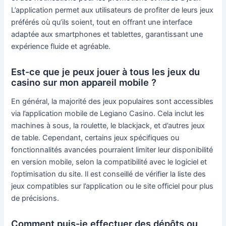
L’application permet aux utilisateurs de profiter de leurs jeux
préférés où qu’ils soient, tout en offrant une interface
adaptée aux smartphones et tablettes, garantissant une
expérience fluide et agréable.
Est-ce que je peux jouer à tous les jeux du
casino sur mon appareil mobile ?
En général, la majorité des jeux populaires sont accessibles
via l’application mobile de Legiano Casino. Cela inclut les
machines à sous, la roulette, le blackjack, et d’autres jeux
de table. Cependant, certains jeux spécifiques ou
fonctionnalités avancées pourraient limiter leur disponibilité
en version mobile, selon la compatibilité avec le logiciel et
l’optimisation du site. Il est conseillé de vérifier la liste des
jeux compatibles sur l’application ou le site officiel pour plus
de précisions.
Comment puis-je effectuer des dépôts ou