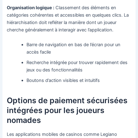
Organisation logique :
Classement des éléments en
catégories cohérentes et accessibles en quelques clics. La
hiérarchisation doit refléter la manière dont un joueur
cherche généralement à interagir avec l’application.
Barre de navigation en bas de l’écran pour un
accès facile
Recherche intégrée pour trouver rapidement des
jeux ou des fonctionnalités
Boutons d’action visibles et intuitifs
Options de paiement sécurisées
intégrées pour les joueurs
nomades
Les applications mobiles de casinos comme Legiano