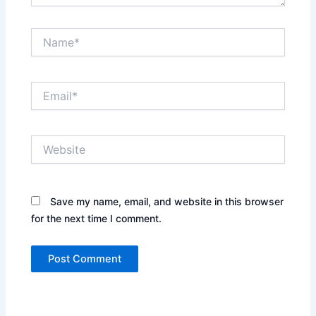
Name*
Email*
Website
Save my name, email, and website in this browser
for the next time I comment.