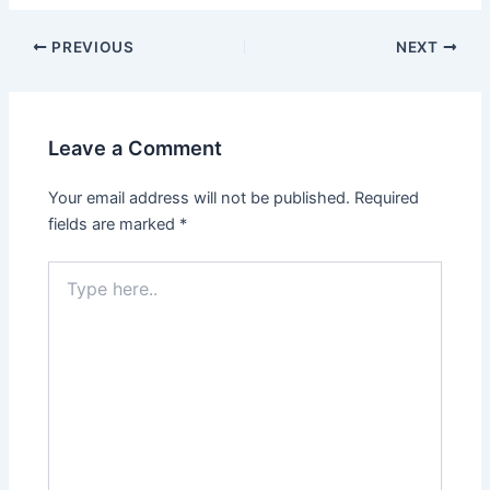
PREVIOUS
NEXT
Leave a Comment
Your email address will not be published.
Required
fields are marked
*
Type
here..