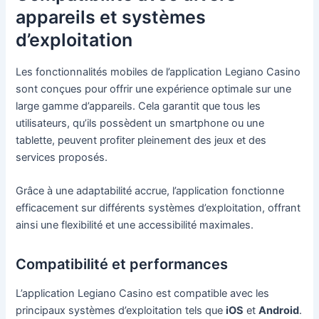
appareils et systèmes
d’exploitation
Les fonctionnalités mobiles de l’application Legiano Casino
sont conçues pour offrir une expérience optimale sur une
large gamme d’appareils. Cela garantit que tous les
utilisateurs, qu’ils possèdent un smartphone ou une
tablette, peuvent profiter pleinement des jeux et des
services proposés.
Grâce à une adaptabilité accrue, l’application fonctionne
efficacement sur différents systèmes d’exploitation, offrant
ainsi une flexibilité et une accessibilité maximales.
Compatibilité et performances
L’application Legiano Casino est compatible avec les
principaux systèmes d’exploitation tels que
iOS
et
Android
.