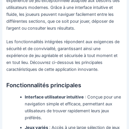
expérience de jeu exceptionnelle adaptée aux besoins des
utilisateurs modernes. Grâce à une interface intuitive et
fluide, les joueurs peuvent naviguer facilement entre les
différentes sections, que ce soit pour jouer, déposer de
l’argent ou consulter leurs résultats.
Les fonctionnalités intégrées répondent aux exigences de
sécurité et de convivialité, garantissant ainsi une
expérience de jeu agréable et sécurisée à tout moment et
en tout lieu. Découvrez ci-dessous les principales
caractéristiques de cette application innovante.
Fonctionnalités principales
Interface utilisateur intuitive
: Conçue pour une
navigation simple et efficace, permettant aux
utilisateurs de trouver rapidement leurs jeux
préférés.
Jeux variés
: Accès à une large sélection de jeux