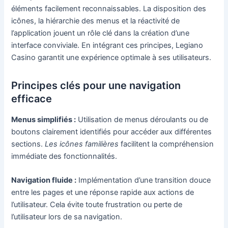
éléments facilement reconnaissables. La disposition des
icônes, la hiérarchie des menus et la réactivité de
l’application jouent un rôle clé dans la création d’une
interface conviviale. En intégrant ces principes, Legiano
Casino garantit une expérience optimale à ses utilisateurs.
Principes clés pour une navigation
efficace
Menus simplifiés :
Utilisation de menus déroulants ou de
boutons clairement identifiés pour accéder aux différentes
sections.
Les icônes familières
facilitent la compréhension
immédiate des fonctionnalités.
Navigation fluide :
Implémentation d’une transition douce
entre les pages et une réponse rapide aux actions de
l’utilisateur. Cela évite toute frustration ou perte de
l’utilisateur lors de sa navigation.