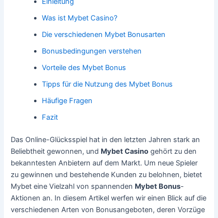
Einleitung
Was ist Mybet Casino?
Die verschiedenen Mybet Bonusarten
Bonusbedingungen verstehen
Vorteile des Mybet Bonus
Tipps für die Nutzung des Mybet Bonus
Häufige Fragen
Fazit
Das Online-Glücksspiel hat in den letzten Jahren stark an
Beliebtheit gewonnen, und
Mybet Casino
gehört zu den
bekanntesten Anbietern auf dem Markt. Um neue Spieler
zu gewinnen und bestehende Kunden zu belohnen, bietet
Mybet eine Vielzahl von spannenden
Mybet Bonus
-
Aktionen an. In diesem Artikel werfen wir einen Blick auf die
verschiedenen Arten von Bonusangeboten, deren Vorzüge