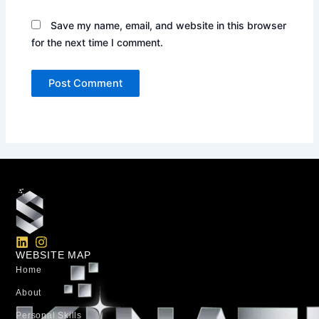
Save my name, email, and website in this browser
for the next time I comment.
L
I
i
n
WEBSITE MAP
n
s
Home
k
t
e
a
About
d
g
Personal Skills​
i
r