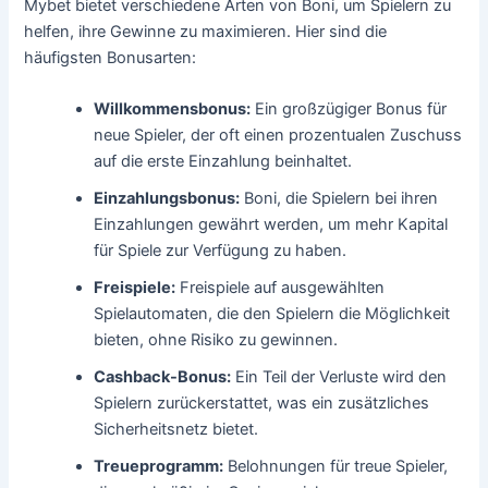
Mybet bietet verschiedene Arten von Boni, um Spielern zu
helfen, ihre Gewinne zu maximieren. Hier sind die
häufigsten Bonusarten:
Willkommensbonus:
Ein großzügiger Bonus für
neue Spieler, der oft einen prozentualen Zuschuss
auf die erste Einzahlung beinhaltet.
Einzahlungsbonus:
Boni, die Spielern bei ihren
Einzahlungen gewährt werden, um mehr Kapital
für Spiele zur Verfügung zu haben.
Freispiele:
Freispiele auf ausgewählten
Spielautomaten, die den Spielern die Möglichkeit
bieten, ohne Risiko zu gewinnen.
Cashback-Bonus:
Ein Teil der Verluste wird den
Spielern zurückerstattet, was ein zusätzliches
Sicherheitsnetz bietet.
Treueprogramm:
Belohnungen für treue Spieler,