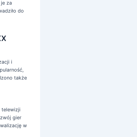
 je za
wadziło do
XX
acji i
pularność,
dzono także
telewizji
ozwój gier
walizację w