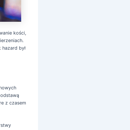
wanie kości,
ierzeniach.
k hazard był
 nowych
 podstawą
óre z czasem
rstwy