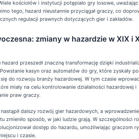
Wiele kościołów i instytucji potępiało gry losowe, uważając
imo tego, hazard nieustannie przyciągał graczy, co dopro
icznych regulacji prawnych dotyczących gier i zakładów.
oczesna: zmiany w hazardzie w XIX i 
 hazard przeszedł znaczną transformację dzięki industrializ
. Powstanie kasyn oraz automatów do gry, które zyskały po
 się do rozwoju branży hazardowej. W tym czasie wprowa
które miały na celu kontrolowanie działalności hazardowej i
nie praw graczy.
nastąpił dalszy rozwój gier hazardowych, a wprowadzenie 
etu zmieniło sposób, w jaki ludzie grają. W szczególności r
olucjonizował dostęp do hazardu, umożliwiając graczom ry
ejscu i czasie.