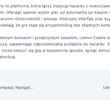
o to platforma, która łączy tradycję hazardu z nowoczes
mi. Oferując szeroki wybór gier, od automatów po kasyno 
aczom różnorodność i emocje. Intuicyjny interfejs oraz sz
prawiają, że gra staje się przyjemnością bez zbędnych kompl
ziennym bonusom i przejrzystym zasadom, Lemon Casino s
cza, zapewniając odpowiedzialne podejście do hazardu. To
 może cieszyć się grą w bezpieczny sposób, łącząc emocj
lnością.
The Gambler’s Compass: Navigating the Shifting Sands of the Online Realm