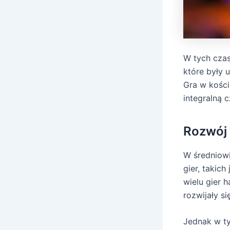
W tych czas
które były 
Gra w kości
integralną 
Rozwój 
W średniowi
gier, takich
wielu gier 
rozwijały s
Jednak w ty