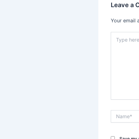
Leave a
Your email 
Type
here..
Name*
Save my n