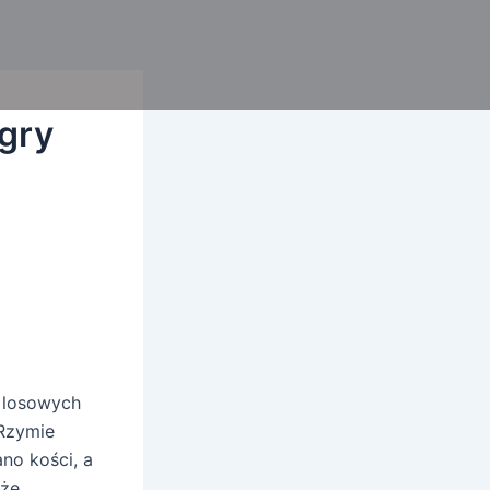
 gry
r losowych
 Rzymie
ano kości, a
kże