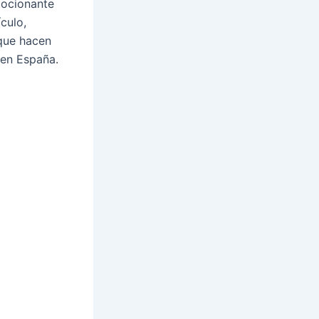
mocionante
culo,
 que hacen
 en España.