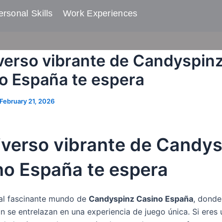
rsonal Skills​
Work Experiences
iverso vibrante de Candyspin
o España te espera
February 21, 2026
iverso vibrante de Candy
no España te espera
al fascinante mundo de
Candyspinz Casino España
, donde
ón se entrelazan en una experiencia de juego única. Si eres 