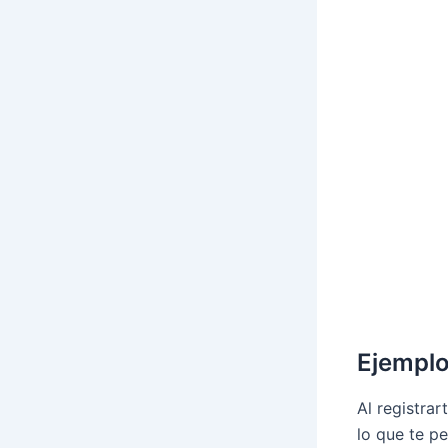
Ejemplo
Al registrar
lo que te p