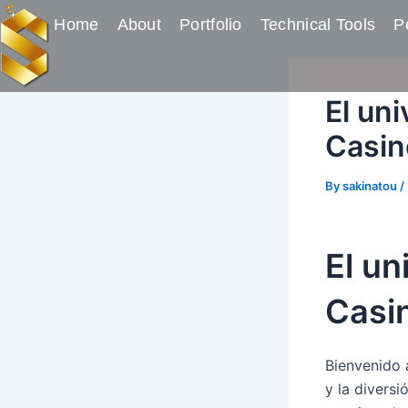
Skip
Post
Home
About
Portfolio
Technical Tools
Pe
to
navigation
content
El un
Casin
By
sakinatou
/
El un
Casi
Bienvenido 
y la diversi