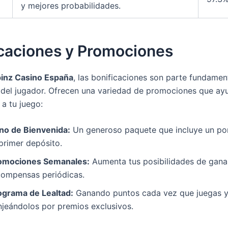
y mejores probabilidades.
icaciones y Promociones
inz Casino España
, las bonificaciones son parte fundament
 del jugador. Ofrecen una variedad de promociones que ay
 a tu juego:
no de Bienvenida:
Un generoso paquete que incluye un po
primer depósito.
omociones Semanales:
Aumenta tus posibilidades de gana
compensas periódicas.
ograma de Lealtad:
Ganando puntos cada vez que juegas 
njeándolos por premios exclusivos.