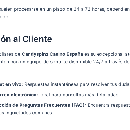
 suelen procesarse en un plazo de 24 a 72 horas, dependie
ido.
ón al Cliente
pilares de
Candyspinz Casino España
es su excepcional at
entan con un equipo de soporte disponible 24/7 a través de
at en vivo:
Respuestas instantáneas para resolver tus duda
rreo electrónico:
Ideal para consultas más detalladas.
cción de Preguntas Frecuentes (FAQ):
Encuentra respuest
tus inquietudes comunes.