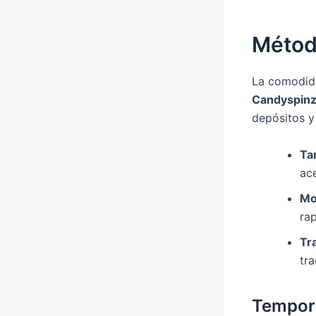
Métod
La comodida
Candyspinz
depósitos y 
Ta
ac
Mo
rap
Tr
tra
Tempori