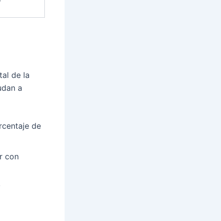
al de la
udan a
rcentaje de
r con
y