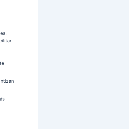
ea.
ilitar
te
ntizan
ás