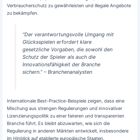
Verbraucherschutz zu gewährleisten und illegale Angebote
zu bekämpfen.
“Der verantwortungsvolle Umgang mit
Glücksspielen erfordert klare
gesetzliche Vorgaben, die sowohl den
Schutz der Spieler als auch die
Innovationsfähigkeit der Branche
sichern.” – Branchenanalysten
Internationale Best-Practice-Beispiele zeigen, dass eine
Mischung aus strengen Regulierungen und innovativer
Lizenzierungspolitik zu einer faireren und transparenten
Branche führt. Es bleibt abzuwarten, wie sich die
Regulierung in anderen Märkten entwickelt, insbesondere
im Hinblick auf etablierte europäische Staaten.