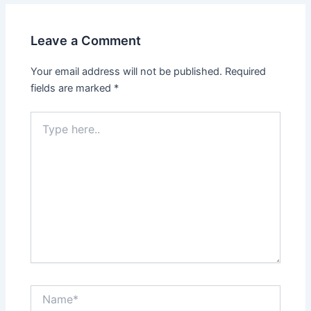
Leave a Comment
Your email address will not be published.
Required
fields are marked
*
Type
here..
Name*