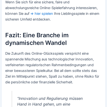
Wenn Sie sich für eine sichere, faire und
abwechslungsreiche Online-Spielerfahrung interessieren,
können Sie auf
=> hier spielen
Ihre Lieblingsspiele in einem
sicheren Umfeld entdecken.
Fazit: Eine Branche im
dynamischen Wandel
Die Zukunft des Online-Glücksspiels verspricht eine
spannende Mischung aus technologischer Innovation,
verfeinerten regulatorischen Rahmenbedingungen und
einer bewussteren Spielkultur. Bei all dem sollte stets das
Ziel im Mittelpunkt stehen, Spaß zu haben, ohne Risiko für
die persönliche oder finanzielle Sicherheit.
“Innovation und Regulierung müssen
Hand in Hand gehen, um eine