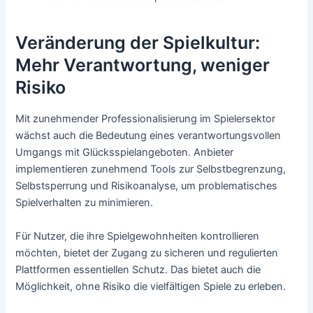
Veränderung der Spielkultur:
Mehr Verantwortung, weniger
Risiko
Mit zunehmender Professionalisierung im Spielersektor
wächst auch die Bedeutung eines verantwortungsvollen
Umgangs mit Glücksspielangeboten. Anbieter
implementieren zunehmend Tools zur Selbstbegrenzung,
Selbstsperrung und Risikoanalyse, um problematisches
Spielverhalten zu minimieren.
Für Nutzer, die ihre Spielgewohnheiten kontrollieren
möchten, bietet der Zugang zu sicheren und regulierten
Plattformen essentiellen Schutz. Das bietet auch die
Möglichkeit, ohne Risiko die vielfältigen Spiele zu erleben.