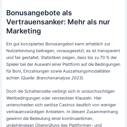
Bonusangebote als
Vertrauensanker: Mehr als nur
Marketing
Ein gut konzipiertes Bonusangebot kann erheblich zur
Nutzerbindung beitragen, vorausgesetzt, es ist transparent
und fair gestaltet. Statistiken zeigen, dass bis zu 70 % der
Spieler bei der Auswahl einer Plattform auf die Bedingungen
für Boni, Einzahlungen sowie Auszahlungsmodalitäten
achten (
Quelle: Branchenanalyse 2023
).
Doch die Schattenseite verbirgt sich in undurchsichtigen
Wettbedingungen oder versteckten Klauseln. Hier
unterscheiden sich seriöse Casinos deutlich von weniger
vertrauenswürdigen Anbietern. In diesem Zusammenhang
gewinnt die Bedeutung einer kontinuierlichen,
unabhängigen Überprüfung des Plattformen- und