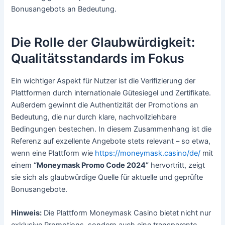
Bonusangebots an Bedeutung.
Die Rolle der Glaubwürdigkeit:
Qualitätsstandards im Fokus
Ein wichtiger Aspekt für Nutzer ist die Verifizierung der
Plattformen durch internationale Gütesiegel und Zertifikate.
Außerdem gewinnt die Authentizität der Promotions an
Bedeutung, die nur durch klare, nachvollziehbare
Bedingungen bestechen. In diesem Zusammenhang ist die
Referenz auf exzellente Angebote stets relevant – so etwa,
wenn eine Plattform wie
https://moneymask.casino/de/
mit
einem
“Moneymask Promo Code 2024”
hervortritt, zeigt
sie sich als glaubwürdige Quelle für aktuelle und geprüfte
Bonusangebote.
Hinweis:
Die Plattform Moneymask Casino bietet nicht nur