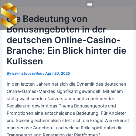
Skip
Post
Menu
to
navigation
Technical Tools
Personal Skills​
Work Experiences
Die Bedeutung von
content
Bonusangeboten in der
deutschen Online-Casino-
Branche: Ein Blick hinter die
Kulissen
By
sakinatouseyifou
/
April 20, 2025
In den letzten Jahren hat sich die Dynamik des deutschen
Online-Games-Marktes signifikant gewandelt. Mit einem
stetig wachsenden Nutzerstamm und zunehmender
Regulierung gewinnt das Thema Bonusangebote und
Promotionen eine entscheidende Bedeutung. Für Anbieter
und Spieler gleichermaßen stellt sich die Frage: Wie erkennt
man seriöse Angebote, und welche Rolle spielt dabei die
Transparenz und Reputation der Plattformen?