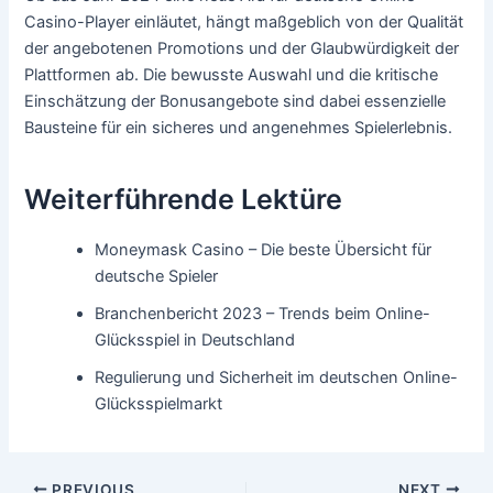
Casino-Player einläutet, hängt maßgeblich von der Qualität
der angebotenen Promotions und der Glaubwürdigkeit der
Plattformen ab. Die bewusste Auswahl und die kritische
Einschätzung der Bonusangebote sind dabei essenzielle
Bausteine für ein sicheres und angenehmes Spielerlebnis.
Weiterführende Lektüre
Moneymask Casino – Die beste Übersicht für
deutsche Spieler
Branchenbericht 2023 – Trends beim Online-
Glücksspiel in Deutschland
Regulierung und Sicherheit im deutschen Online-
Glücksspielmarkt
PREVIOUS
NEXT