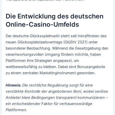
Die Entwicklung des deutschen
Online-Casino-Umfelds
Der deutsche Glücksspielmarkt steht seit Inkrafttreten des
neuen Glücksspielstaatsvertrags (GlüStV 2021) unter
besonderer Beobachtung. Während die Gesetzgebung den
verantwortungsvollen Umgang fördern möchte, haben
Plattformen ihre Strategien angepasst, um
wettbewerbsfähig zu bleiben. Dabei sind Bonusangebote
zu einem zentralen Marketinginstrument geworden.
Hinweis:
Die rechtliche Regulierung sorgt für eine
verstärkte Kontrolle der angebotenen Boni, wobei seriöse
Anbieter klare Bedingungen transparent kommunizieren –
ein entscheidender Faktor für vertrauenswürdige
Plattformen.