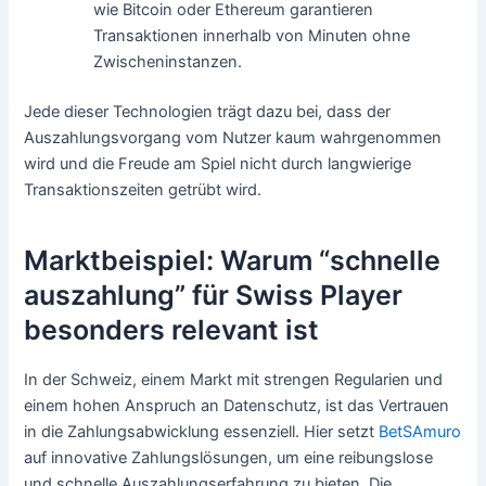
wie Bitcoin oder Ethereum garantieren
Transaktionen innerhalb von Minuten ohne
Zwischeninstanzen.
Jede dieser Technologien trägt dazu bei, dass der
Auszahlungsvorgang vom Nutzer kaum wahrgenommen
wird und die Freude am Spiel nicht durch langwierige
Transaktionszeiten getrübt wird.
Marktbeispiel: Warum “schnelle
auszahlung” für Swiss Player
besonders relevant ist
In der Schweiz, einem Markt mit strengen Regularien und
einem hohen Anspruch an Datenschutz, ist das Vertrauen
in die Zahlungsabwicklung essenziell. Hier setzt
BetSAmuro
auf innovative Zahlungslösungen, um eine reibungslose
und schnelle Auszahlungserfahrung zu bieten. Die