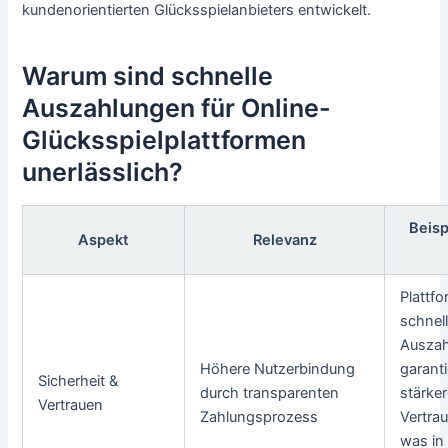
kundenorientierten Glücksspielanbieters entwickelt.
Warum sind schnelle
Auszahlungen für Online-
Glücksspielplattformen
unerlässlich?
Beisp
Aspekt
Relevanz
Plattfo
schnel
Ausza
Höhere Nutzerbindung
garanti
Sicherheit &
durch transparenten
stärke
Vertrauen
Zahlungsprozess
Vertra
was in