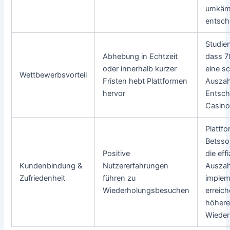
umkäm
entsch
Studie
Abhebung in Echtzeit
dass 7
oder innerhalb kurzer
eine sc
Wettbewerbsvorteil
Fristen hebt Plattformen
Auszah
hervor
Entsch
Casino 
Plattf
Betsso
Positive
die eff
Kundenbindung &
Nutzererfahrungen
Ausza
Zufriedenheit
führen zu
implem
Wiederholungsbesuchen
erreich
höher
Wieder