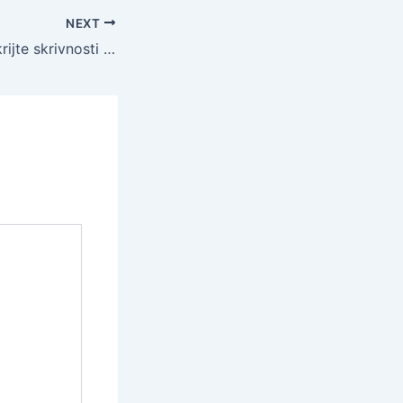
NEXT
Odkrijte skrivnosti gametwist in osvojite svet iger