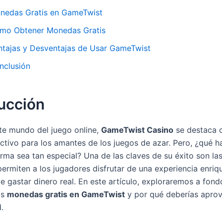
nedas Gratis en GameTwist
mo Obtener Monedas Gratis
ntajas y Desventajas de Usar GameTwist
nclusión
ucción
nte mundo del juego online,
GameTwist Casino
se destaca 
activo para los amantes de los juegos de azar. Pero, ¿qué 
orma sea tan especial? Una de las claves de su éxito son la
permiten a los jugadores disfrutar de una experiencia enriq
e gastar dinero real. En este artículo, exploraremos a fon
as
monedas gratis en GameTwist
y por qué deberías aprov
.