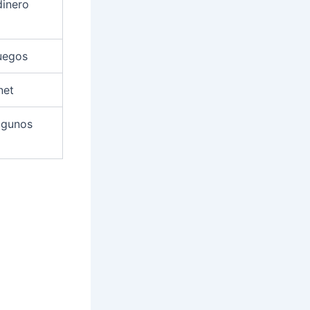
dinero
juegos
net
lgunos