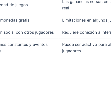
Las ganancias no son en 
edad de juegos
real
 monedas gratis
Limitaciones en algunos 
ón social con otros jugadores
Requiere conexión a inter
nes constantes y eventos
Puede ser adictivo para a
s
jugadores