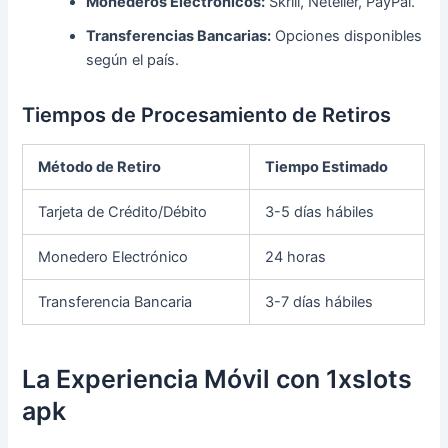
Monederos Electrónicos:
Skrill, Neteller, PayPal.
Transferencias Bancarias:
Opciones disponibles
según el país.
Tiempos de Procesamiento de Retiros
Método de Retiro
Tiempo Estimado
Tarjeta de Crédito/Débito
3-5 días hábiles
Monedero Electrónico
24 horas
Transferencia Bancaria
3-7 días hábiles
La Experiencia Móvil con 1xslots
apk