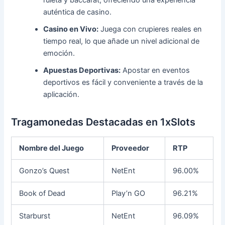
ruleta y baccarat, ofreciendo una experiencia
auténtica de casino.
Casino en Vivo:
Juega con crupieres reales en
tiempo real, lo que añade un nivel adicional de
emoción.
Apuestas Deportivas:
Apostar en eventos
deportivos es fácil y conveniente a través de la
aplicación.
Tragamonedas Destacadas en 1xSlots
Nombre del Juego
Proveedor
RTP
Gonzo’s Quest
NetEnt
96.00%
Book of Dead
Play’n GO
96.21%
Starburst
NetEnt
96.09%