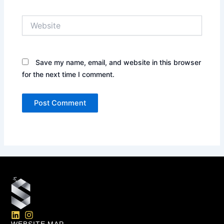
Website
Save my name, email, and website in this browser
for the next time I comment.
L
I
i
n
WEBSITE MAP