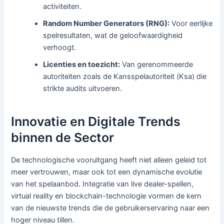
activiteiten.
Random Number Generators (RNG):
Voor eerlijke
spelresultaten, wat de geloofwaardigheid
verhoogt.
Licenties en toezicht:
Van gerenommeerde
autoriteiten zoals de Kansspelautoriteit (Ksa) die
strikte audits uitvoeren.
Innovatie en Digitale Trends
binnen de Sector
De technologische vooruitgang heeft niet alleen geleid tot
meer vertrouwen, maar ook tot een dynamische evolutie
van het spelaanbod. Integratie van live dealer-spellen,
virtual reality en blockchain-technologie vormen de kern
van de nieuwste trends die de gebruikerservaring naar een
hoger niveau tillen.