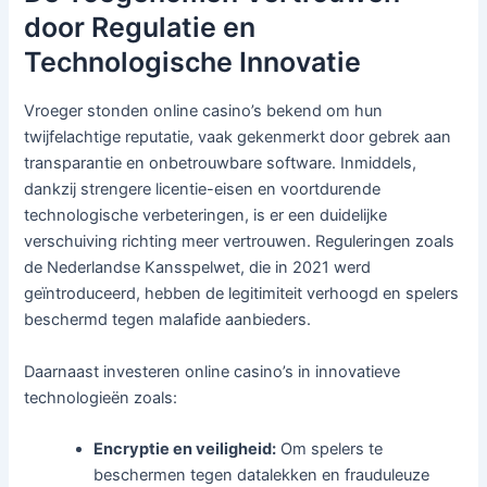
door Regulatie en
Technologische Innovatie
Vroeger stonden online casino’s bekend om hun
twijfelachtige reputatie, vaak gekenmerkt door gebrek aan
transparantie en onbetrouwbare software. Inmiddels,
dankzij strengere licentie-eisen en voortdurende
technologische verbeteringen, is er een duidelijke
verschuiving richting meer vertrouwen. Reguleringen zoals
de Nederlandse Kansspelwet, die in 2021 werd
geïntroduceerd, hebben de legitimiteit verhoogd en spelers
beschermd tegen malafide aanbieders.
Daarnaast investeren online casino’s in innovatieve
technologieën zoals:
Encryptie en veiligheid:
Om spelers te
beschermen tegen datalekken en frauduleuze