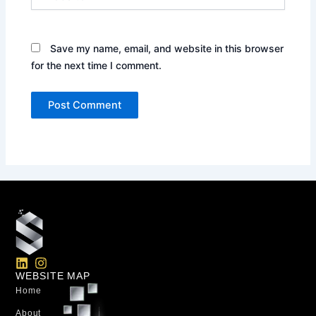
Save my name, email, and website in this browser
for the next time I comment.
L
I
i
n
WEBSITE MAP
n
s
Home
k
t
e
a
About