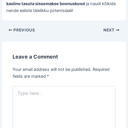
kasiino tasuta sissemakse boonuskood
ja naudi kõikide
nende eeliste täielikku potentsiaali!
PREVIOUS
NEXT
Leave a Comment
Your email address will not be published.
Required
fields are marked
*
Type
here..