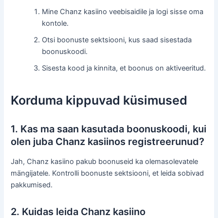
Mine Chanz kasiino veebisaidile ja logi sisse oma
kontole.
Otsi boonuste sektsiooni, kus saad sisestada
boonuskoodi.
Sisesta kood ja kinnita, et boonus on aktiveeritud.
Korduma kippuvad küsimused
1. Kas ma saan kasutada boonuskoodi, kui
olen juba Chanz kasiinos registreerunud?
Jah, Chanz kasiino pakub boonuseid ka olemasolevatele
mängijatele. Kontrolli boonuste sektsiooni, et leida sobivad
pakkumised.
2. Kuidas leida Chanz kasiino