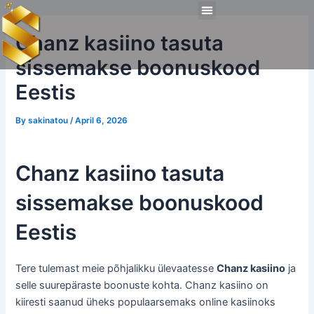
Skip
Post
Menu
to
navigation
Technical Tools
Personal Skills​
Work Experiences
Chanz kasiino tasuta
content
sissemakse boonuskood
Eestis
By
sakinatou
/
April 6, 2026
Chanz kasiino tasuta
sissemakse boonuskood
Eestis
Tere tulemast meie põhjalikku ülevaatesse
Chanz kasiino
ja
selle suurepäraste boonuste kohta. Chanz kasiino on
kiiresti saanud üheks populaarsemaks online kasiinoks