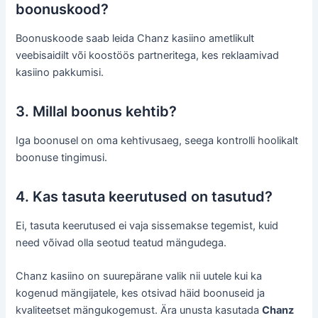
boonuskood?
Boonuskoode saab leida Chanz kasiino ametlikult
veebisaidilt või koostöös partneritega, kes reklaamivad
kasiino pakkumisi.
3. Millal boonus kehtib?
Iga boonusel on oma kehtivusaeg, seega kontrolli hoolikalt
boonuse tingimusi.
4. Kas tasuta keerutused on tasutud?
Ei, tasuta keerutused ei vaja sissemakse tegemist, kuid
need võivad olla seotud teatud mängudega.
Chanz kasiino on suurepärane valik nii uutele kui ka
kogenud mängijatele, kes otsivad häid boonuseid ja
kvaliteetset mängukogemust. Ära unusta kasutada
Chanz