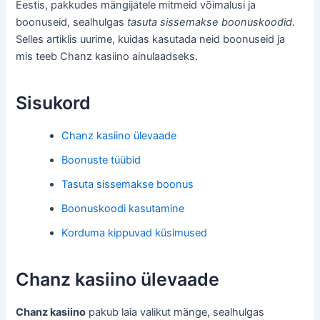
Eestis, pakkudes mängijatele mitmeid võimalusi ja
boonuseid, sealhulgas
tasuta sissemakse boonuskoodid
.
Selles artiklis uurime, kuidas kasutada neid boonuseid ja
mis teeb Chanz kasiino ainulaadseks.
Sisukord
Chanz kasiino ülevaade
Boonuste tüübid
Tasuta sissemakse boonus
Boonuskoodi kasutamine
Korduma kippuvad küsimused
Chanz kasiino ülevaade
Chanz kasiino
pakub laia valikut mänge, sealhulgas