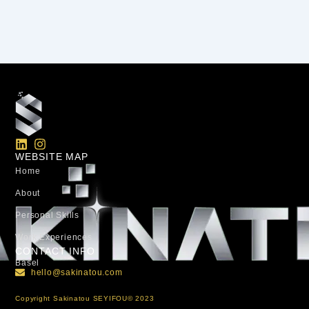
L
I
i
n
WEBSITE MAP
n
s
Home
k
t
e
a
About
d
g
Personal Skills​
i
r
n
a
Work Experiences
m
CONTACT INFO
Basel
hello@sakinatou.com
Copyright Sakinatou SEYIFOU© 2023