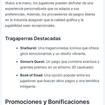
títulos a la mano, los jugadores pueden disfrutar de una
experiencia personalizada que se adapta a sus
preferencias. Además, los proveedores de juegos líderes
en la industria aseguran que la calidad gráfica y la
jugabilidad sean excepcionales.
Tragaperras Destacadas
Starburst:
Una tragamonedas icónica que ofrece
giros emocionantes y un diseño vibrante.
Gonzo’s Quest:
Un juego que combina aventura y
grandes premios en un entorno 3D cautivador.
Book of Dead:
Una opción popular entre los
jugadores que buscan altos pagos y una temática
intrigante.
Promociones y Bonificaciones