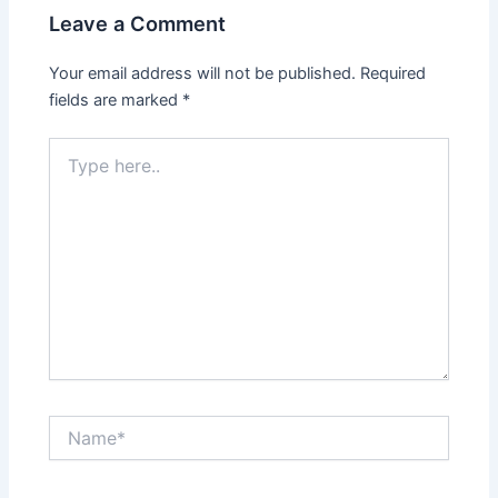
Leave a Comment
Your email address will not be published.
Required
fields are marked
*
Type
here..
Name*