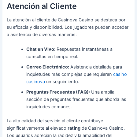
Atención al Cliente
La atención al cliente de Casinova Casino se destaca por
su eficacia y disponibilidad. Los jugadores pueden acceder
a asistencia de diversas maneras:
Chat en Vivo:
Respuestas instantáneas a
consultas en tiempo real.
Correo Electrónico:
Asistencia detallada para
inquietudes más complejas que requieren
casino
casinova
un seguimiento.
Preguntas Frecuentes (FAQ):
Una amplia
sección de preguntas frecuentes que aborda las
inquietudes comunes.
La alta calidad del servicio al cliente contribuye
significativamente al elevado
rating
de Casinova Casino.
Los usuarios aprecian la rapidez y la amabilidad del