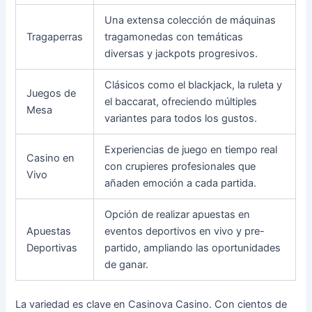
Una extensa colección de máquinas
Tragaperras
tragamonedas con temáticas
diversas y jackpots progresivos.
Clásicos como el blackjack, la ruleta y
Juegos de
el baccarat, ofreciendo múltiples
Mesa
variantes para todos los gustos.
Experiencias de juego en tiempo real
Casino en
con crupieres profesionales que
Vivo
añaden emoción a cada partida.
Opción de realizar apuestas en
Apuestas
eventos deportivos en vivo y pre-
Deportivas
partido, ampliando las oportunidades
de ganar.
La variedad es clave en Casinova Casino. Con cientos de