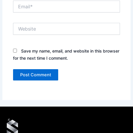
Email*
Website
Save my name, email, and website in this browser
for the next time I comment.