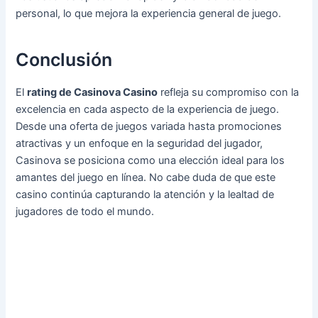
personal, lo que mejora la experiencia general de juego.
Conclusión
El
rating de Casinova Casino
refleja su compromiso con la
excelencia en cada aspecto de la experiencia de juego.
Desde una oferta de juegos variada hasta promociones
atractivas y un enfoque en la seguridad del jugador,
Casinova se posiciona como una elección ideal para los
amantes del juego en línea. No cabe duda de que este
casino continúa capturando la atención y la lealtad de
jugadores de todo el mundo.