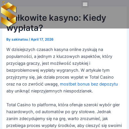
Skip
Post
Menu
to
navigation
Technical Tools
Personal Skills​
Work Experiences
Całkowite kasyno: Kiedy
content
wypłata?
By
sakinatou
/
April 17, 2026
W dzisiejszych czasach kasyna online zyskują na
popularności, a jednym z kluczowych aspektów, który
przyciąga graczy, jest możliwość szybkiej i
bezproblemowej wypłaty wygranych. W artykule tym
przyjrzymy się, jak działa proces wypłat w Total Casino
oraz na co zwrócić uwagę,
mostbet bonus bez depozytu
aby uniknąć nieprzyjemnych niespodzianek.
Total Casino to platforma, która oferuje szeroki wybór gier
hazardowych, od automatów po gry stołowe. Jednak
zanim zdecydujemy się na grę, warto zrozumieć, jak
przebiega proces wypłaty środków, aby cieszyć się swoimi