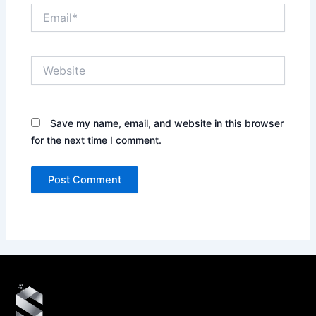
Email*
Website
Save my name, email, and website in this browser
for the next time I comment.