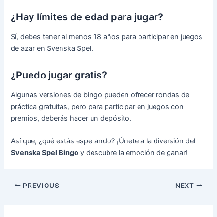
¿Hay límites de edad para jugar?
Sí, debes tener al menos 18 años para participar en juegos
de azar en Svenska Spel.
¿Puedo jugar gratis?
Algunas versiones de bingo pueden ofrecer rondas de
práctica gratuitas, pero para participar en juegos con
premios, deberás hacer un depósito.
Así que, ¿qué estás esperando? ¡Únete a la diversión del
Svenska Spel Bingo
y descubre la emoción de ganar!
PREVIOUS
NEXT