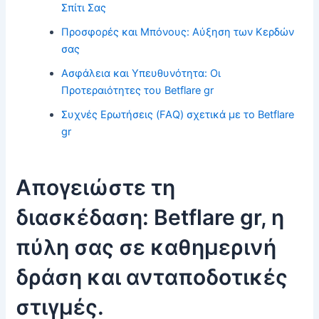
Σπίτι Σας
Προσφορές και Μπόνους: Αύξηση των Κερδών
σας
Ασφάλεια και Υπευθυνότητα: Οι
Προτεραιότητες του Betflare gr
Συχνές Ερωτήσεις (FAQ) σχετικά με το Betflare
gr
Απογειώστε τη
διασκέδαση: Betflare gr, η
πύλη σας σε καθημερινή
δράση και ανταποδοτικές
στιγμές.