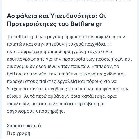
Ασφάλεια και Υπευθυνότητα: Οι
Προτεραιότητες του Betflare gr
Το betflare gr δίνει μεγάλη έμφαση στην ασφάλεια των
παικτών και στην υπεύθυνη τυχερά παιχνίδια. Η
πλατφόρμα χρησιμοποιεί προηγμένη τεχνολογία
κρυπτογράφησης για την προστασία των προσωπικών και
οικονομικών δεδομένων των παικτών. Επιπλέον, το
betflare gr προωθεί την υπεύθυνη τυχερά παιχνίδια και
παρέχει στους παίκτες εργαλεία και πόρους για να
διαχειριστούν τις συνήθειές τους και να αποφύγουν τον
εθισμό. Αυτά περιλαμβάνουν όρια κατάθεσης, όρια
απωλειών, αυτοαποκλεισμό και πρόσβαση σε
οργανισμούς υποστήριξης.
Χαρακτηριστικό
Περιγραφή