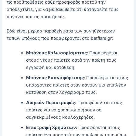
τις προϋποθέσεις κάθε προσφοράς προτού την
αποδεχτείτε, για να βεβαιωθείτε ότι κατανοείτε τους
κανόνες και τις απαιτήσεις.
Εδώ είναι μερικά παραδείγματα των συνηθέστερων
τύπων μπόνους που προσφέρονται στο betflare gr:
Μπόνους Καλωσορίσματος:
Προσφέρεται
στους νέους παίκτες κατά την πρώτη τους
εγγραφή και κατάθεση.
Μπόνους Επαναφόρτισης:
Προσφέρεται στους
υπάρχοντες παίκτες όταν κάνουν μια επιπλέον
κατάθεση στον λογαριασμό τους.
Δωρεάν Περιστροφές:
Προσφέρονται στους
παίκτες για να χρησιμοποιήσουν σε
συγκεκριμένους κουλοχέρηδες.
Επιστροφή Χρημάτων:
Προσφέρεται στους
παίκτες ένα ποσοστό των απωλειών τους πίσω.