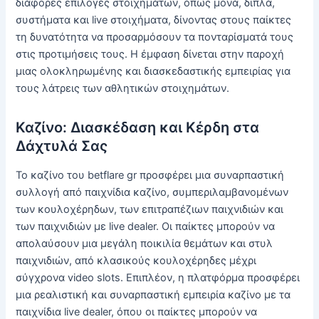
διάφορες επιλογές στοιχημάτων, όπως μονά, διπλά,
συστήματα και live στοιχήματα, δίνοντας στους παίκτες
τη δυνατότητα να προσαρμόσουν τα πονταρίσματά τους
στις προτιμήσεις τους. Η έμφαση δίνεται στην παροχή
μιας ολοκληρωμένης και διασκεδαστικής εμπειρίας για
τους λάτρεις των αθλητικών στοιχημάτων.
Καζίνο: Διασκέδαση και Κέρδη στα
Δάχτυλά Σας
Το καζίνο του betflare gr προσφέρει μια συναρπαστική
συλλογή από παιχνίδια καζίνο, συμπεριλαμβανομένων
των κουλοχέρηδων, των επιτραπέζιων παιχνιδιών και
των παιχνιδιών με live dealer. Οι παίκτες μπορούν να
απολαύσουν μια μεγάλη ποικιλία θεμάτων και στυλ
παιχνιδιών, από κλασικούς κουλοχέρηδες μέχρι
σύγχρονα video slots. Επιπλέον, η πλατφόρμα προσφέρει
μια ρεαλιστική και συναρπαστική εμπειρία καζίνο με τα
παιχνίδια live dealer, όπου οι παίκτες μπορούν να