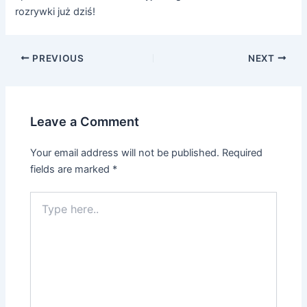
rozrywki już dziś!
PREVIOUS
NEXT
Leave a Comment
Your email address will not be published.
Required
fields are marked
*
Type
here..