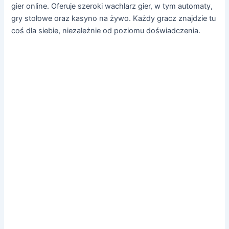
gier online. Oferuje szeroki wachlarz gier, w tym automaty,
gry stołowe oraz kasyno na żywo. Każdy gracz znajdzie tu
coś dla siebie, niezależnie od poziomu doświadczenia.