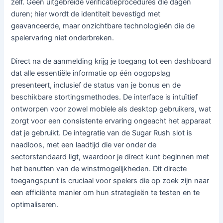
zelf. Geen uitgebreide verificatieprocedures die dagen
duren; hier wordt de identiteit bevestigd met
geavanceerde, maar onzichtbare technologieën die de
spelervaring niet onderbreken.
Direct na de aanmelding krijg je toegang tot een dashboard
dat alle essentiële informatie op één oogopslag
presenteert, inclusief de status van je bonus en de
beschikbare stortingsmethodes. De interface is intuïtief
ontworpen voor zowel mobiele als desktop gebruikers, wat
zorgt voor een consistente ervaring ongeacht het apparaat
dat je gebruikt. De integratie van de Sugar Rush slot is
naadloos, met een laadtijd die ver onder de
sectorstandaard ligt, waardoor je direct kunt beginnen met
het benutten van de winstmogelijkheden. Dit directe
toegangspunt is cruciaal voor spelers die op zoek zijn naar
een efficiënte manier om hun strategieën te testen en te
optimaliseren.