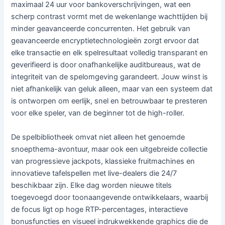
maximaal 24 uur voor bankoverschrijvingen, wat een
scherp contrast vormt met de wekenlange wachttijden bij
minder geavanceerde concurrenten. Het gebruik van
geavanceerde encryptietechnologieën zorgt ervoor dat
elke transactie en elk spelresultaat volledig transparant en
geverifieerd is door onafhankelijke auditbureaus, wat de
integriteit van de spelomgeving garandeert. Jouw winst is
niet afhankelijk van geluk alleen, maar van een systeem dat
is ontworpen om eerlijk, snel en betrouwbaar te presteren
voor elke speler, van de beginner tot de high-roller.
De spelbibliotheek omvat niet alleen het genoemde
snoepthema-avontuur, maar ook een uitgebreide collectie
van progressieve jackpots, klassieke fruitmachines en
innovatieve tafelspellen met live-dealers die 24/7
beschikbaar zijn. Elke dag worden nieuwe titels
toegevoegd door toonaangevende ontwikkelaars, waarbij
de focus ligt op hoge RTP-percentages, interactieve
bonusfuncties en visueel indrukwekkende graphics die de