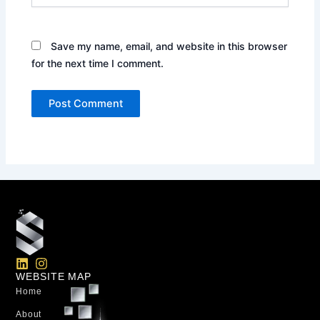
Save my name, email, and website in this browser
for the next time I comment.
L
I
i
n
WEBSITE MAP
n
s
Home
k
t
e
a
About