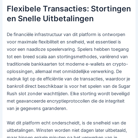
Flexibele Transacties: Stortingen
en Snelle Uitbetalingen
De financiële infrastructuur van dit platform is ontworpen
voor maximale flexibiliteit en snelheid, wat essentieel is
voor een naadloze speelervaring. Spelers hebben toegang
tot een breed scala aan stortingsmethodes, variërend van
traditionele bankkaarten tot moderne e-wallets en crypto-
oplossingen, allemaal met onmiddellijke verwerking. De
nadruk ligt op de efficiëntie van de transacties, waardoor je
bankroll direct beschikbaar is voor het spelen van de Sugar
Rush slot zonder wachttijden. Elke storting wordt beveiligd
met geavanceerde encryptieprotocollen die de integriteit
van je gegevens garanderen.
Wat dit platform echt onderscheidt, is de snelheid van de
uitbetalingen. Winsten worden niet dagen later uitbetaald,
maar binnen enkele minuten na het verwerken van je