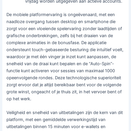
vrijdag worden uitgegeven aan actieve accounts.
De mobiele platformervaring is ongeëvenaard, met een
naadloze overgang tussen desktop en smartphone die
zorgt voor een vloeiende spelervaring zonder laadtijden of
grafische onderbrekingen, zelfs bij het draaien van de
complexe animaties in de bonusfase. De applicatie
ondersteunt touch-gebaseerde besturing die intuïtief voelt,
waardoor je met één vinger je inzet kunt aanpassen, de
snelheid van de draai kunt bepalen en de “Auto-Spin”-
functie kunt activeren voor sessies van maximaal 1000
opeenvolgende rondes. Deze technologische superioriteit
zorgt ervoor dat je altijd bereikbaar bent voor de volgende
grote winst, ongeacht of je thuis zit, in het vervoer bent of
op het werk.
Veiligheid en snelheid van uitbetalingen zijn de kern van dit
platform, met een gemiddelde verwerkingstijd van
uitbetalingen binnen 15 minuten voor e-wallets en