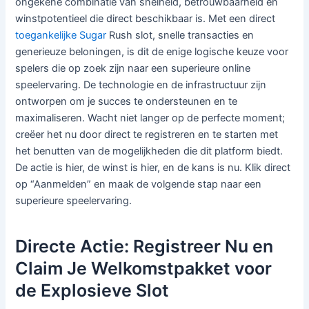
ongekene combinatie van snelheid, betrouwbaarheid en
winstpotentieel die direct beschikbaar is. Met een direct
toegankelijke Sugar
Rush slot, snelle transacties en
generieuze beloningen, is dit de enige logische keuze voor
spelers die op zoek zijn naar een superieure online
speelervaring. De technologie en de infrastructuur zijn
ontworpen om je succes te ondersteunen en te
maximaliseren. Wacht niet langer op de perfecte moment;
creëer het nu door direct te registreren en te starten met
het benutten van de mogelijkheden die dit platform biedt.
De actie is hier, de winst is hier, en de kans is nu. Klik direct
op “Aanmelden” en maak de volgende stap naar een
superieure speelervaring.
Directe Actie: Registreer Nu en
Claim Je Welkomstpakket voor
de Explosieve Slot