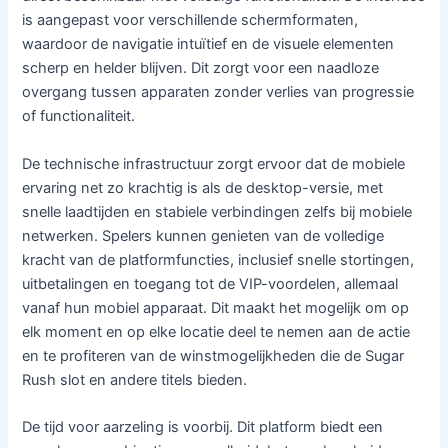
is aangepast voor verschillende schermformaten,
waardoor de navigatie intuïtief en de visuele elementen
scherp en helder blijven. Dit zorgt voor een naadloze
overgang tussen apparaten zonder verlies van progressie
of functionaliteit.
De technische infrastructuur zorgt ervoor dat de mobiele
ervaring net zo krachtig is als de desktop-versie, met
snelle laadtijden en stabiele verbindingen zelfs bij mobiele
netwerken. Spelers kunnen genieten van de volledige
kracht van de platformfuncties, inclusief snelle stortingen,
uitbetalingen en toegang tot de VIP-voordelen, allemaal
vanaf hun mobiel apparaat. Dit maakt het mogelijk om op
elk moment en op elke locatie deel te nemen aan de actie
en te profiteren van de winstmogelijkheden die de Sugar
Rush slot en andere titels bieden.
De tijd voor aarzeling is voorbij. Dit platform biedt een