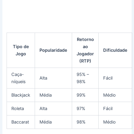
Retorno
Tipo de
ao
Popularidade
Dificuldade
Jogo
Jogador
(RTP)
Caça-
95% –
Alta
Fácil
níqueis
98%
Blackjack
Média
99%
Médio
Roleta
Alta
97%
Fácil
Baccarat
Média
98%
Médio