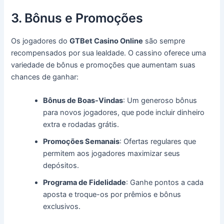
3. Bônus e Promoções
Os jogadores do
GTBet Casino Online
são sempre
recompensados por sua lealdade. O cassino oferece uma
variedade de bônus e promoções que aumentam suas
chances de ganhar:
Bônus de Boas-Vindas
: Um generoso bônus
para novos jogadores, que pode incluir dinheiro
extra e rodadas grátis.
Promoções Semanais
: Ofertas regulares que
permitem aos jogadores maximizar seus
depósitos.
Programa de Fidelidade
: Ganhe pontos a cada
aposta e troque-os por prêmios e bônus
exclusivos.