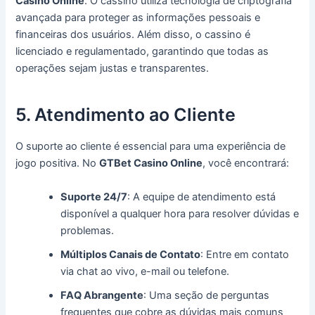
Casino Online
. O cassino utiliza tecnologia de criptografia
avançada para proteger as informações pessoais e
financeiras dos usuários. Além disso, o cassino é
licenciado e regulamentado, garantindo que todas as
operações sejam justas e transparentes.
5. Atendimento ao Cliente
O suporte ao cliente é essencial para uma experiência de
jogo positiva. No
GTBet Casino Online
, você encontrará:
Suporte 24/7
: A equipe de atendimento está
disponível a qualquer hora para resolver dúvidas e
problemas.
Múltiplos Canais de Contato
: Entre em contato
via chat ao vivo, e-mail ou telefone.
FAQ Abrangente
: Uma seção de perguntas
frequentes que cobre as dúvidas mais comuns