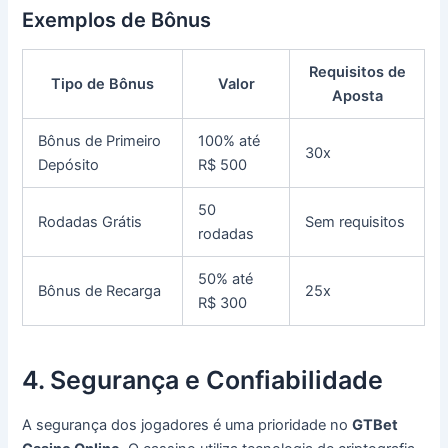
Exemplos de Bônus
Requisitos de
Tipo de Bônus
Valor
Aposta
Bônus de Primeiro
100% até
30x
Depósito
R$ 500
50
Rodadas Grátis
Sem requisitos
rodadas
50% até
Bônus de Recarga
25x
R$ 300
4. Segurança e Confiabilidade
A segurança dos jogadores é uma prioridade no
GTBet