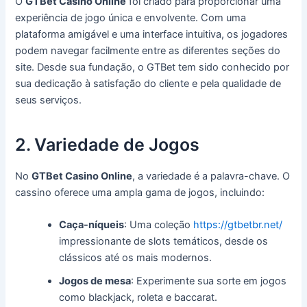
O
GTBet Casino Online
foi criado para proporcionar uma
experiência de jogo única e envolvente. Com uma
plataforma amigável e uma interface intuitiva, os jogadores
podem navegar facilmente entre as diferentes seções do
site. Desde sua fundação, o GTBet tem sido conhecido por
sua dedicação à satisfação do cliente e pela qualidade de
seus serviços.
2. Variedade de Jogos
No
GTBet Casino Online
, a variedade é a palavra-chave. O
cassino oferece uma ampla gama de jogos, incluindo:
Caça-níqueis
: Uma coleção
https://gtbetbr.net/
impressionante de slots temáticos, desde os
clássicos até os mais modernos.
Jogos de mesa
: Experimente sua sorte em jogos
como blackjack, roleta e baccarat.