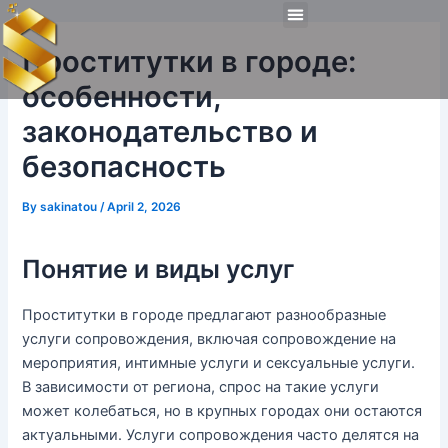
Skip
Post
Menu
to
navigation
Technical Tools
Personal Skills​
Work Experiences
Проститутки в городе:
content
особенности,
законодательство и
безопасность
By
sakinatou
/
April 2, 2026
Понятие и виды услуг
Проститутки в городе предлагают разнообразные
услуги сопровождения, включая сопровождение на
мероприятия, интимные услуги и сексуальные услуги.
В зависимости от региона, спрос на такие услуги
может колебаться, но в крупных городах они остаются
актуальными. Услуги сопровождения часто делятся на