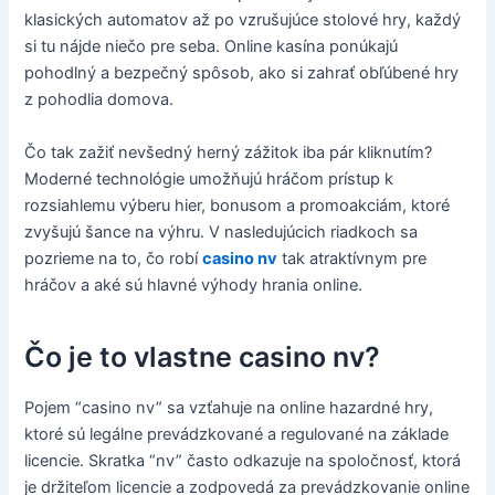
klasických automatov až po vzrušujúce stolové hry, každý
si tu nájde niečo pre seba. Online kasína ponúkajú
pohodlný a bezpečný spôsob, ako si zahrať obľúbené hry
z pohodlia domova.
Čo tak zažiť nevšedný herný zážitok iba pár kliknutím?
Moderné technológie umožňujú hráčom prístup k
rozsiahlemu výberu hier, bonusom a promoakciám, ktoré
zvyšujú šance na výhru. V nasledujúcich riadkoch sa
pozrieme na to, čo robí
casino nv
tak atraktívnym pre
hráčov a aké sú hlavné výhody hrania online.
Čo je to vlastne casino nv?
Pojem “casino nv” sa vzťahuje na online hazardné hry,
ktoré sú legálne prevádzkované a regulované na základe
licencie. Skratka “nv” často odkazuje na spoločnosť, ktorá
je držiteľom licencie a zodpovedá za prevádzkovanie online