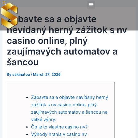
Skip
Post
Menu
to
navigation
Technical Tools
Personal Skills​
Work Experiences
Zabavte sa a objavte
content
nevídaný herný zážitok s nv
casino online, plný
zaujímavých automatov a
šancou
By
sakinatou
/
March 27, 2026
Zabavte sa a objavte nevídaný herný
zážitok s nv casino online, plný
zaujímavých automatov a šancou na
veľké výhry.
Čo je to vlastne casino nv?
Výhody hrania v casino nv