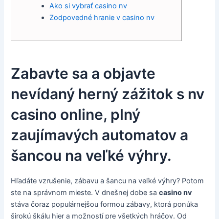
Ako si vybrať casino nv
Zodpovedné hranie v casino nv
Zabavte sa a objavte
nevídaný herný zážitok s nv
casino online, plný
zaujímavých automatov a
šancou na veľké výhry.
Hľadáte vzrušenie, zábavu a šancu na veľké výhry? Potom
ste na správnom mieste. V dnešnej dobe sa
casino nv
stáva čoraz populárnejšou formou zábavy, ktorá ponúka
širokú škálu hier a možností pre všetkých hráčov. Od