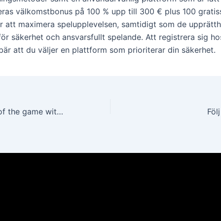
eras välkomstbonus på 100 % upp till 300 € plus 100 gratis
r att maximera spelupplevelsen, samtidigt som de upprätth
ör säkerhet och ansvarsfullt spelande. Att registrera sig h
är att du väljer en plattform som prioriterar din säkerhet.
Master the thrill of the game with Daytona Casino’s winning mindset.