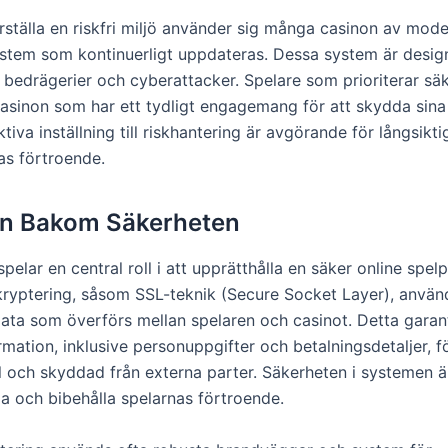
erställa en riskfri miljö använder sig många casinon av mod
stem som kontinuerligt uppdateras. Dessa system är design
bedrägerier och cyberattacker. Spelare som prioriterar sä
a casinon som har ett tydligt engagemang för att skydda sin
iva inställning till riskhantering är avgörande för långsikt
as förtroende.
en Bakom Säkerheten
pelar en central roll i att upprätthålla en säker online spelp
ryptering, såsom SSL-teknik (Secure Socket Layer), använd
data som överförs mellan spelaren och casinot. Detta garant
rmation, inklusive personuppgifter och betalningsdetaljer, fö
ll och skyddad från externa parter. Säkerheten i systemen 
ga och bibehålla spelarnas förtroende.