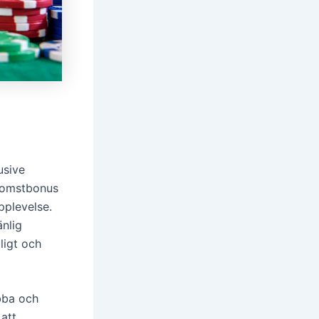
usive
lkomstbonus
pplevelse.
nlig
ligt och
abba och
att