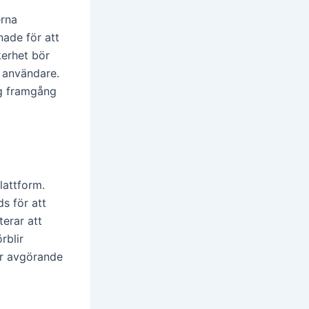
erna
ade för att
kerhet bör
a användare.
ig framgång
lattform.
s för att
erar att
rblir
är avgörande