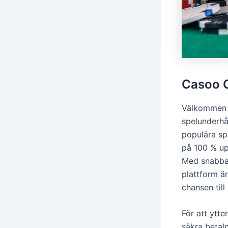
Casoo C
Välkommen t
spelunderhål
populära sp
på 100 % upp
Med snabba 
plattform ä
chansen till
För att ytt
säkra betal