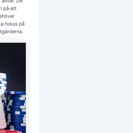
 allvar. De
n på ett
behöver
tta fokus på
åtgärderna.