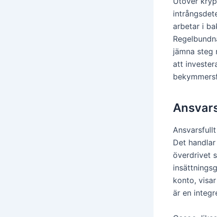
Utöver kryp
intrångsdet
arbetar i ba
Regelbundna
jämna steg 
att investe
bekymmersfr
Ansvars
Ansvarsfull
Det handlar
överdrivet 
insättningsg
konto, visa
är en integr