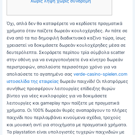
Χωρίς λήψη χωρίς συνδρομή
Όχι, απλά δεν θα καταφέρετε να κερδίσετε πραγματικά
χρήματα όταν παίζετε δωρεάν κουλοχέρηδες. Αν πάτε σε
ένα από τα πιο δημοφιλή διαδικτυακά καζίνο τώρα, ίσως
χρειαστεί να δοκιμάσετε δωρεάν κουλοχέρηδες μέσα σε
δευτερόλεπτα.
Σκοράρετε περίπου τρία σύμβολα scatter
στην οθόνη για να ενεργοποιήσετε ένα κίνητρο δωρεάν
περιστροφών, απολαύστε περισσότερο χρόνο για να
απολαύσετε το αγαπημένο σας
verde-casino-spielen.com
ιστοσελίδα της εταιρείας
δωρεάν παιχνίδι! Οι πλατφόρμες
συνήθως προσφέρουν λειτουργίες επίδειξης θυρών
βίντεο για νέες κυκλοφορίες για να δοκιμάσετε
λειτουργίες και gameplay πριν παίξετε με πραγματικά
χρήματα. Οι 100% δωρεάν θυρές αναπαράγουν το πλήρες
παιχνίδι που περιλαμβάνει κινούμενα σχέδια, τροχούς
και μουσική αντί για στοιχήματα με πραγματικά χρήματα.
Τα playstation είναι υπολογιστές τυχερών παιχνιδιών με