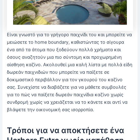
Είναι γνωστό για το γρήγορο παιχνίδι του και μπορείτε να
μειώσετε το home boundary, καθιστώντας το σίγουρα
ένα από τα άτομα που ξοδεύουν πολλά χρήματα και
όσους αναζητούν μια πιο σύντομη και προχωρημένη
αίσθηση καζίνο. Ακολουθεί μια καλή λίστα με πολλά είδη
δωρεάν παιχνιδιών που μπορείτε να παίξετε σε
δοκιμαστικό περιβάλλον για τον γκουρού του καζίνο
σας. Συνεχίστε να διαβάζετε για να μάθετε συμβουλές
για το πώς να παίξετε δωρεάν παιχνίδια καζίνο χωρίς
συνδρομή χωρίς να χρειάζεται να το κάνετε και αντί να
βλάψετε την οικονομική σας ισορροπία.
Τρόποι για να αποκτήσετε ένα