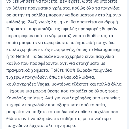
να ξεκινήσετε να παίζετε. Δεν έχετε, ώστε να μπορείτε
να βάλετε πραγματικά χρήματα, καθώς όλα τα παιχνίδια
σε αυτήν τη σελίδα μπορούν να δοκιμαστούν στα λιμάνια
επίδειξης, 24/7, χωρίς λήψη και θα απαιτείται συνδρομή.
Παρακάτω παρουσιάζω τις υψηλές προσφορές δωρεάν
περιστροφών από τα νόμιμα καζίνο στο διαδίκτυο, τα
οποία μπορείτε να αφιερώσετε σε δημοφιλή παιχνίδια
κουλοχέρηδων εκτός εφαρμογής, όπως το Microgaming
ή το NetEnt. Τα δωρεάν κουλοχέρηδες είναι παιχνίδια
καζίνο που προσφέρονται αντί για στοιχήματα με
πραγματικά χρήματα. Παίξτε 100% δωρεάν παιχνίδια
τυχερών παιχνιδιών, όπως κλασικά λιμάνια,
κουλοχέρηδες Vegas, μοντέρνα τζάκποτ και πολλά άλλα
– έχουμε μια μορφή θέσης που ταιριάζει σε όλους τους
Καναδούς παίκτες. Αντί για κουλοχέρηδες από εταιρείες
τυχερών παιχνιδιών που εξαρτώνται από το σπίτι,
μπορείτε να παίξετε τέτοια δωρεάν online παιχνίδια όσο
θέλετε αντί να πληρώνετε οτιδήποτε, με το νεότερο
παιχνίδι να έρχεται όλη την ημέρα.