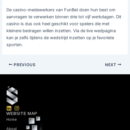
De casino-medewerkers van FunBet doen hun best om
aanvragen te verwerken binnen drie tot vijf werkdagen. Dit
casino is dus ook heel geschikt voor spelers die met
kleinere bedragen willen inzetten. Via de live wedpagina
kan je zelfs tijdens de wedstrijd inzetten op je favoriete
sporten.
PREVIOUS
NEXT
L
I
i
n
WEBSITE MAP
n
s
Home
k
t
e
a
About