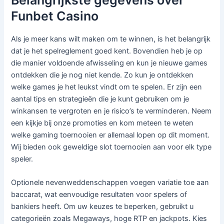
Belangrijkste gegevens over
Funbet Casino
Als je meer kans wilt maken om te winnen, is het belangrijk
dat je het spelreglement goed kent. Bovendien heb je op
die manier voldoende afwisseling en kun je nieuwe games
ontdekken die je nog niet kende. Zo kun je ontdekken
welke games je het leukst vindt om te spelen. Er zijn een
aantal tips en strategieën die je kunt gebruiken om je
winkansen te vergroten en je risico’s te verminderen. Neem
een kijkje bij onze promoties en kom meteen te weten
welke gaming toernooien er allemaal lopen op dit moment.
Wij bieden ook geweldige slot toernooien aan voor elk type
speler.
Optionele nevenweddenschappen voegen variatie toe aan
baccarat, wat eenvoudige resultaten voor spelers of
bankiers heeft. Om uw keuzes te beperken, gebruikt u
categorieën zoals Megaways, hoge RTP en jackpots. Kies