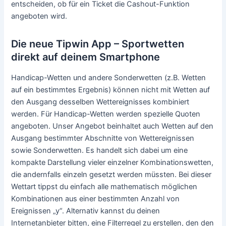
entscheiden, ob für ein Ticket die Cashout-Funktion
angeboten wird.
Die neue Tipwin App – Sportwetten
direkt auf deinem Smartphone
Handicap-Wetten und andere Sonderwetten (z.B. Wetten
auf ein bestimmtes Ergebnis) können nicht mit Wetten auf
den Ausgang desselben Wettereignisses kombiniert
werden. Für Handicap-Wetten werden spezielle Quoten
angeboten. Unser Angebot beinhaltet auch Wetten auf den
Ausgang bestimmter Abschnitte von Wettereignissen
sowie Sonderwetten. Es handelt sich dabei um eine
kompakte Darstellung vieler einzelner Kombinationswetten,
die andernfalls einzeln gesetzt werden müssten. Bei dieser
Wettart tippst du einfach alle mathematisch möglichen
Kombinationen aus einer bestimmten Anzahl von
Ereignissen „y“. Alternativ kannst du deinen
Internetanbieter bitten, eine Filterregel zu erstellen, den den