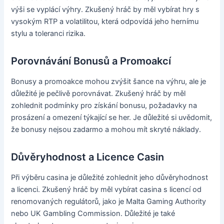
výši se vyplácí výhry. Zkušený hráč by měl vybírat hry s
vysokým RTP a volatilitou, která odpovídá jeho hernímu
stylu a toleranci rizika.
Porovnávání Bonusů a Promoakcí
Bonusy a promoakce mohou zvýšit šance na výhru, ale je
důležité je pečlivě porovnávat. Zkušený hráč by měl
zohlednit podmínky pro získání bonusu, požadavky na
prosázení a omezení týkající se her. Je důležité si uvědomit,
že bonusy nejsou zadarmo a mohou mít skryté náklady.
Důvěryhodnost a Licence Casin
Při výběru casina je důležité zohlednit jeho důvěryhodnost
a licenci. Zkušený hráč by měl vybírat casina s licencí od
renomovaných regulátorů, jako je Malta Gaming Authority
nebo UK Gambling Commission. Důležité je také