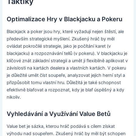
Taktiky
Optimalizace Hry v Blackjacku a Pokeru
Blackjack a poker jsou hry, které vyžadují nejen štěstí, ale
především strategické myšlení. Zkušený hráč by měl
ovládat pokročilé strategie, jako je počítání karet (v
blackjacku) a rozpoznávání tellů (v pokeru). V blackjacku je
klíčové znát základní strategii a umět ji flexibilně aplikovat v
závislosti na kartách dealera a vlastních kartách. V pokeru
je důležité umět číst soupeře, analyzovat jejich herní styl a
přizpůsobit tomu vlastní hru. Důležitá je také schopnost
efektivně blafovat a rozpoznat, kdy je blaf úspěšný a kdy
nikoliv.
Vyhledávání a Využívání Value Betů
Value bet je sázka, kterou hráč podává s cílem získat
výhodu nad soupeřem. Zkušený hráč by měl být schopen