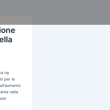
zione
ella
iva ha
i per le
 all’aumento
ante nella
’uso