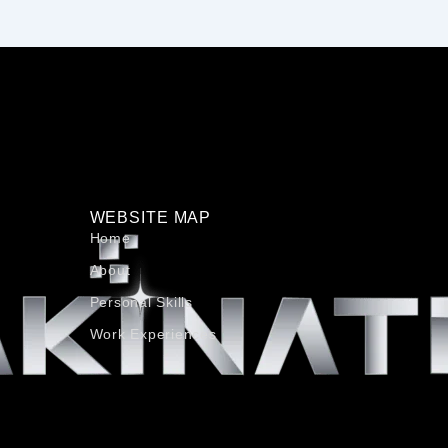
WEBSITE MAP
Home
About
Personal Skills​
Work Experiences