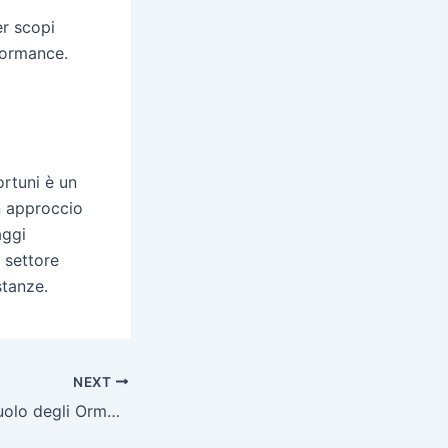
er scopi
rformance.
ortuni è un
n approccio
aggi
l settore
stanze.
NEXT
Il Ruolo degli Ormoni Tiroidei nel Bodybuilding