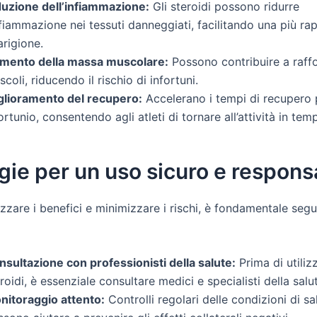
duzione dell’infiammazione:
Gli steroidi possono ridurre
nfiammazione nei tessuti danneggiati, facilitando una più ra
rigione.
mento della massa muscolare:
Possono contribuire a raffo
coli, riducendo il rischio di infortuni.
glioramento del recupero:
Accelerano i tempi di recupero 
ortunio, consentendo agli atleti di tornare all’attività in temp
gie per un uso sicuro e respons
zare i benefici e minimizzare i rischi, è fondamentale segu
nsultazione con professionisti della salute:
Prima di utiliz
roidi, è essenziale consultare medici e specialisti della salu
nitoraggio attento:
Controlli regolari delle condizioni di sa