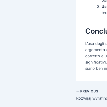
pos
Us
ter
Concl
L’uso degli 
argomento c
corretto e 
significativ
siano ben in
PREVIOUS