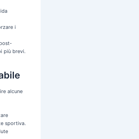
pida
rzare i
post-
i più brevi.
abile
ire alcune
zare
te sportiva.
lute