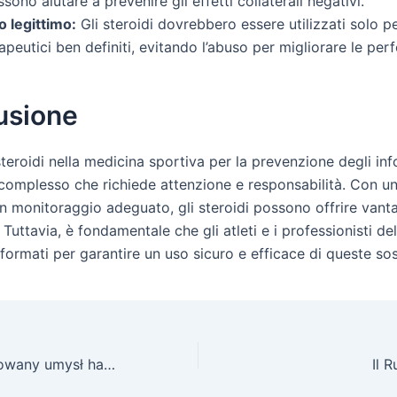
sono aiutare a prevenire gli effetti collaterali negativi.
o legittimo:
Gli steroidi dovrebbero essere utilizzati solo p
apeutici ben definiti, evitando l’abuso per migliorare le pe
usione
steroidi nella medicina sportiva per la prevenzione degli inf
omplesso che richiede attenzione e responsabilità. Con u
un monitoraggio adeguato, gli steroidi possono offrire vant
i. Tuttavia, è fondamentale che gli atleti e i professionisti de
formati per garantire un uso sicuro e efficace di queste so
Rozwijaj wyrafinowany umysł hazardzisty dla wyjątkowego sukcesu w kasynie