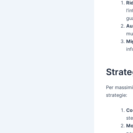
Ri
l’i
gua
Au
mus
Mi
inf
Strate
Per massimiz
strategie:
Co
ste
Mo