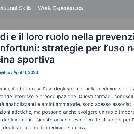
rsonal Skills​
Work Experiences
di e il loro ruolo nella preven
infortuni: strategie per l’uso n
ina sportiva
eyifou
/
April 11, 2026
 anni, il dibattito sull’uso degli steroidi nella medicina sport
rande interesse e preoccupazione. Questi farmaci, conosciut
età anabolizzanti e antinfiammatorie, sono spesso associati
azioni atletiche, ma possono anche svolgere un ruolo import
degli infortuni. Questo articolo esplorerà le strategie per l
 degli steroidi nella medicina sportiva.