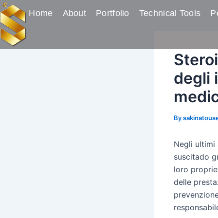
Skip
Post
Home
About
Portfolio
Technical Tools
Pe
to
navigation
content
Steroi
degli 
medic
By
sakinatous
Negli ultimi
suscitado g
loro propri
delle prest
prevenzione 
responsabile