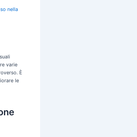
uso nella
suali
re varie
roverso. È
iorare le
ione