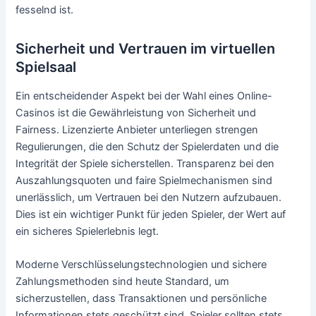
fesselnd ist.
Sicherheit und Vertrauen im virtuellen
Spielsaal
Ein entscheidender Aspekt bei der Wahl eines Online-
Casinos ist die Gewährleistung von Sicherheit und
Fairness. Lizenzierte Anbieter unterliegen strengen
Regulierungen, die den Schutz der Spielerdaten und die
Integrität der Spiele sicherstellen. Transparenz bei den
Auszahlungsquoten und faire Spielmechanismen sind
unerlässlich, um Vertrauen bei den Nutzern aufzubauen.
Dies ist ein wichtiger Punkt für jeden Spieler, der Wert auf
ein sicheres Spielerlebnis legt.
Moderne Verschlüsselungstechnologien und sichere
Zahlungsmethoden sind heute Standard, um
sicherzustellen, dass Transaktionen und persönliche
Informationen stets geschützt sind. Spieler sollten stets