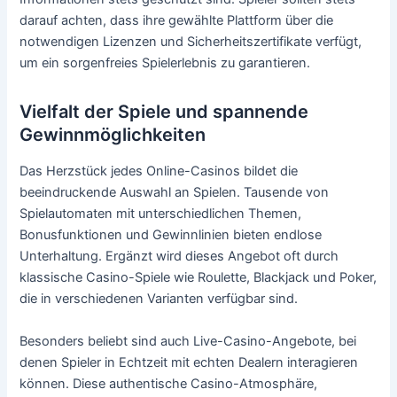
darauf achten, dass ihre gewählte Plattform über die
notwendigen Lizenzen und Sicherheitszertifikate verfügt,
um ein sorgenfreies Spielerlebnis zu garantieren.
Vielfalt der Spiele und spannende
Gewinnmöglichkeiten
Das Herzstück jedes Online-Casinos bildet die
beeindruckende Auswahl an Spielen. Tausende von
Spielautomaten mit unterschiedlichen Themen,
Bonusfunktionen und Gewinnlinien bieten endlose
Unterhaltung. Ergänzt wird dieses Angebot oft durch
klassische Casino-Spiele wie Roulette, Blackjack und Poker,
die in verschiedenen Varianten verfügbar sind.
Besonders beliebt sind auch Live-Casino-Angebote, bei
denen Spieler in Echtzeit mit echten Dealern interagieren
können. Diese authentische Casino-Atmosphäre,