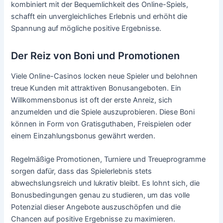
kombiniert mit der Bequemlichkeit des Online-Spiels,
schafft ein unvergleichliches Erlebnis und erhöht die
Spannung auf mögliche positive Ergebnisse.
Der Reiz von Boni und Promotionen
Viele Online-Casinos locken neue Spieler und belohnen
treue Kunden mit attraktiven Bonusangeboten. Ein
Willkommensbonus ist oft der erste Anreiz, sich
anzumelden und die Spiele auszuprobieren. Diese Boni
können in Form von Gratisguthaben, Freispielen oder
einem Einzahlungsbonus gewährt werden.
Regelmäßige Promotionen, Turniere und Treueprogramme
sorgen dafür, dass das Spielerlebnis stets
abwechslungsreich und lukrativ bleibt. Es lohnt sich, die
Bonusbedingungen genau zu studieren, um das volle
Potenzial dieser Angebote auszuschöpfen und die
Chancen auf positive Ergebnisse zu maximieren.