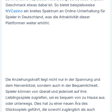
Geschmack etwas dabei ist. So bietet beispielsweise
NVCasino
ein breites Spektrum an Online-Unterhaltung für
Spieler in Deutschland, was die Attraktivität dieser
Plattformen weiter erhöht.
Die Anziehungskraft liegt nicht nur in der Spannung und
dem Nervenkitzel, sondern auch in der Bequemlichkeit.
Spieler können von überall und jederzeit auf ihre
Lieblingsspiele zugreifen, sei es bequem von zu Hause aus
oder unterwegs. Dies hat zu einer neuen Ära des
Glücksspiels geführt, die sowohl zugänglich als auch