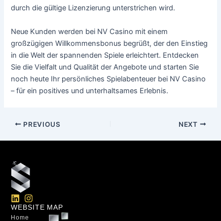
durch die gültige Lizenzierung unterstrichen wird.
Neue Kunden werden bei NV Casino mit einem
großzügigen Willkommensbonus begrüßt, der den Einstieg
in die Welt der spannenden Spiele erleichtert. Entdecken
Sie die Vielfalt und Qualität der Angebote und starten Sie
noch heute Ihr persönliches Spielabenteuer bei NV Casino
– für ein positives und unterhaltsames Erlebnis.
PREVIOUS
NEXT
L
I
i
n
WEBSITE MAP
n
s
Home