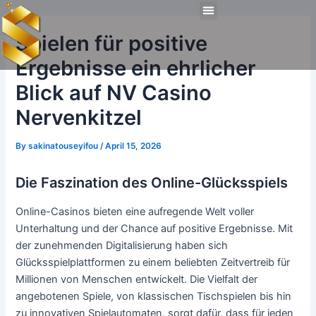
Skip
Post
Menu
to
navigation
Technical Tools
Personal Skills​
Work Experiences
Spielen für positive
content
Ergebnisse ein ehrlicher
Blick auf NV Casino
Nervenkitzel
By
sakinatouseyifou
/
April 15, 2026
Die Faszination des Online-Glücksspiels
Online-Casinos bieten eine aufregende Welt voller
Unterhaltung und der Chance auf positive Ergebnisse. Mit
der zunehmenden Digitalisierung haben sich
Glücksspielplattformen zu einem beliebten Zeitvertreib für
Millionen von Menschen entwickelt. Die Vielfalt der
angebotenen Spiele, von klassischen Tischspielen bis hin
zu innovativen Spielautomaten, sorgt dafür, dass für jeden