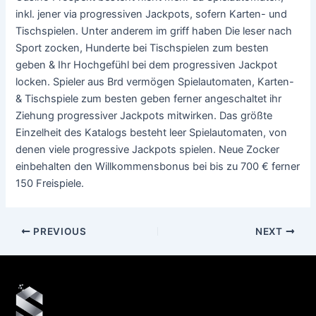
inkl. jener via progressiven Jackpots, sofern Karten- und
Tischspielen. Unter anderem im griff haben Die leser nach
Sport zocken, Hunderte bei Tischspielen zum besten
geben & Ihr Hochgefühl bei dem progressiven Jackpot
locken. Spieler aus Brd vermögen Spielautomaten, Karten-
& Tischspiele zum besten geben ferner angeschaltet ihr
Ziehung progressiver Jackpots mitwirken. Das größte
Einzelheit des Katalogs besteht leer Spielautomaten, von
denen viele progressive Jackpots spielen. Neue Zocker
einbehalten den Willkommensbonus bei bis zu 700 € ferner
150 Freispiele.
PREVIOUS
NEXT